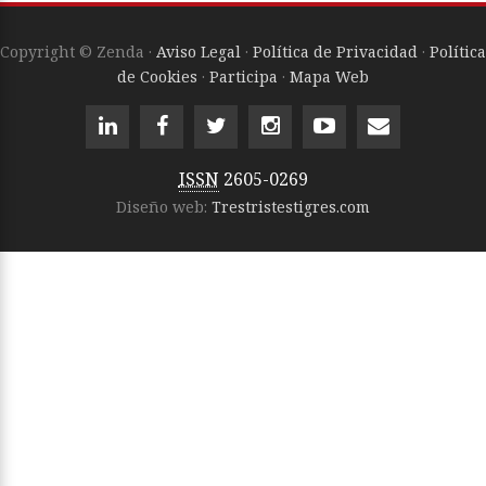
Copyright © Zenda ·
Aviso Legal
·
Política de Privacidad
·
Política
de Cookies
·
Participa
·
Mapa Web
ISSN
2605-0269
Diseño web:
Trestristestigres.com