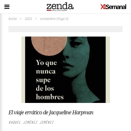
Inicio
>
2025
>
noviembre
(Page 3)
El viaje errático de Jacqueline Harpman
RAQUEL JIMÉNEZ JIMÉNEZ