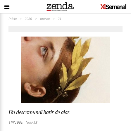
Inicio
>
2026
>
marzo
>
21
Un descomunal batir de alas
ENRIQUE TURPIN