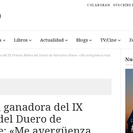
COLABORAN
SUSCRÍBE
a
Libros
Actualidad
Blogs
TV/Cine
Z
a del IX Premio Ribera del Duero de Narrativa Breve: «Me avergüenza más
Nu
, ganadora del IX
del Duero de
e: «Me avergüenza