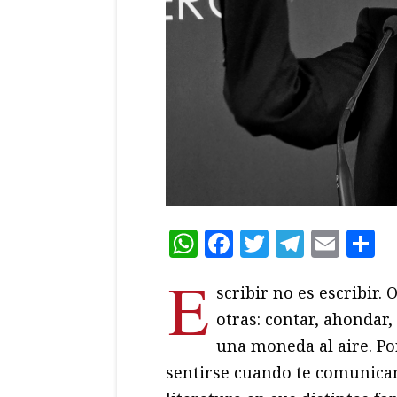
WhatsApp
Facebook
Twitter
Teleg
Ema
C
E
scribir no es escribir.
otras: contar, ahondar, 
una moneda al aire. Por
sentirse cuando te comunican