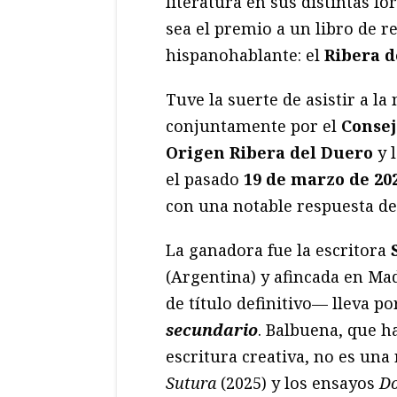
literatura en sus distintas 
sea el premio a un libro de r
hispanohablante: el
Ribera d
Tuve la suerte de asistir a l
conjuntamente por el
Consej
Origen Ribera del Duero
y l
el pasado
19 de marzo
de 20
con una notable respuesta de
La ganadora fue la escritora
(Argentina) y afincada en Mad
de título definitivo— lleva 
secundario
. Balbuena, que h
escritura creativa, no es una
Sutura
(2025) y los ensayos
Do