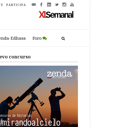
TE
PARTICIPA
enda-Edhasa
Foro
evo concurso