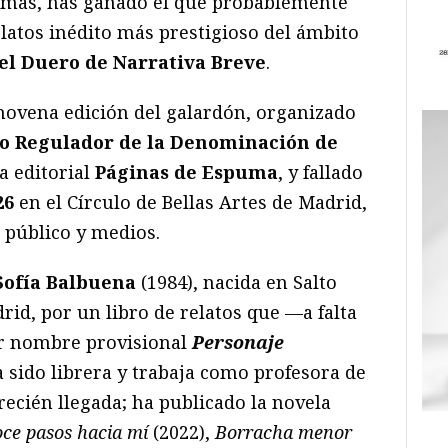
formas, has ganado el que probablemente
elatos inédito más prestigioso del ámbito
el Duero de Narrativa Breve
.
a novena edición del galardón, organizado
o Regulador de la Denominación de
a editorial
Páginas de Espuma
, y fallado
26
en el Círculo de Bellas Artes de Madrid,
 público y medios.
Sofía Balbuena
(1984), nacida en Salto
rid, por un libro de relatos que —a falta
por nombre provisional
Personaje
a sido librera y trabaja como profesora de
 recién llegada; ha publicado la novela
ce pasos hacia mí
(2022),
Borracha menor