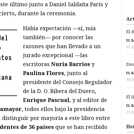
este último junto a Daniel Saldaña París y
cierto, durante la ceremonia.
Art
Había expectación —sí, mía
El 
también— por conocer las
del
EL 
razones que han llevado a un
o
02 A
jurado excepcional —las
ntos
escritoras
Nuria Barrios
y
Eso
Paulina Flores
, junto al
EL 
cana
30 J
presidente del Consejo Regulador
de la D. O. Ribera del Duero,
El 
Enrique Pascual
, y al editor de
EL 
samayor
, todos ellos bajo la presidencia
23 J
 distinguir por mayoría a este libro entre
He
dentes de 36 países
que se han recibido