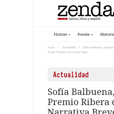
Firmas
Poesía
Histori
Inicio
>
Actualidad
>
Sofía Balbuena, ganador
lo que imagino que lo que hago»
Actualidad
Sofía Balbuena
Premio Ribera 
Narrativa Brev