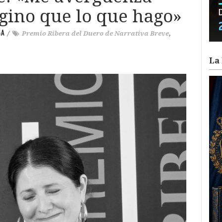
gino que lo que hago»
GA
/
Premio Ribera del Duero de Narrativa Breve
,
La 