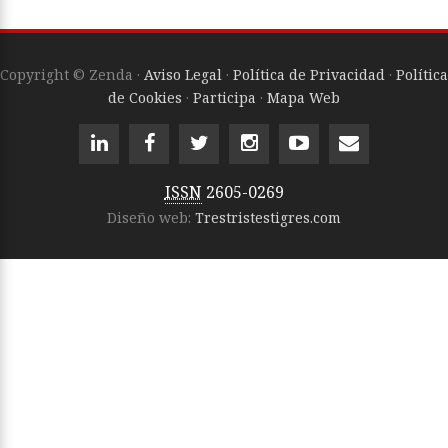
Copyright © Zenda ·
Aviso Legal
·
Política de Privacidad
·
Política
de Cookies
·
Participa
·
Mapa Web
ISSN
2605-0269
Diseño web:
Trestristestigres.com