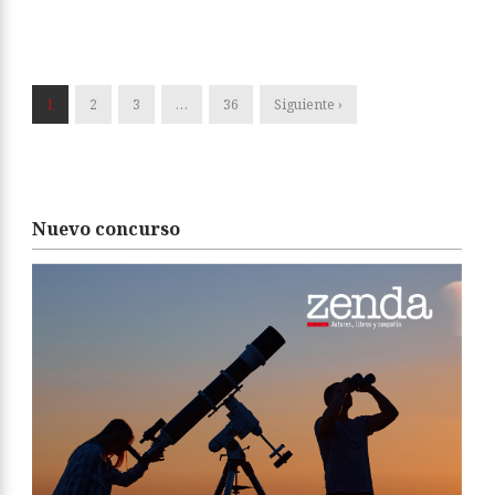
1
2
3
…
36
Siguiente ›
Nuevo concurso