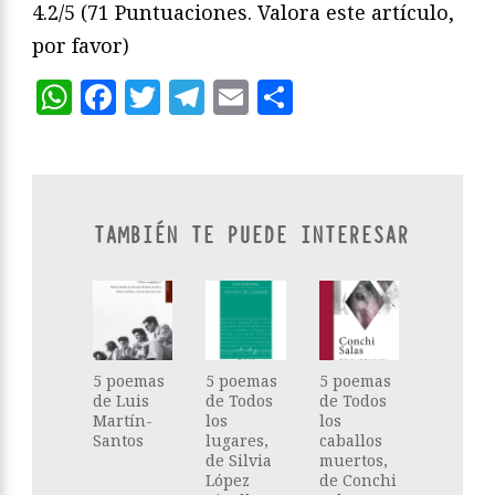
4.2/5
(71 Puntuaciones. Valora este artículo,
por favor)
WhatsApp
Facebook
Twitter
Telegram
Email
Compartir
TAMBIÉN TE PUEDE INTERESAR
5 poemas
5 poemas
5 poemas
de Luis
de Todos
de Todos
Martín-
los
los
Santos
lugares,
caballos
de Silvia
muertos,
López
de Conchi