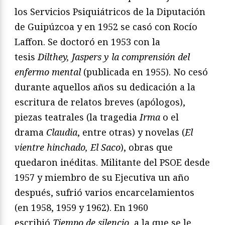
los Servicios Psiquiátricos de la Diputación
de Guipúzcoa y en 1952 se casó con Rocío
Laffon. Se doctoró en 1953 con la
tesis
Dilthey, Jaspers y la comprensión del
enfermo mental
(publicada en 1955). No cesó
durante aquellos años su dedicación a la
escritura de relatos breves (apólogos),
piezas teatrales (la tragedia
Irma
o el
drama
Claudia
, entre otras) y novelas (
El
vientre hinchado, El Saco
), obras que
quedaron inéditas. Militante del PSOE desde
1957 y miembro de su Ejecutiva un año
después, sufrió varios encarcelamientos
(en 1958, 1959 y 1962). En 1960
escribió
Tiempo de silencio
, a la que se le