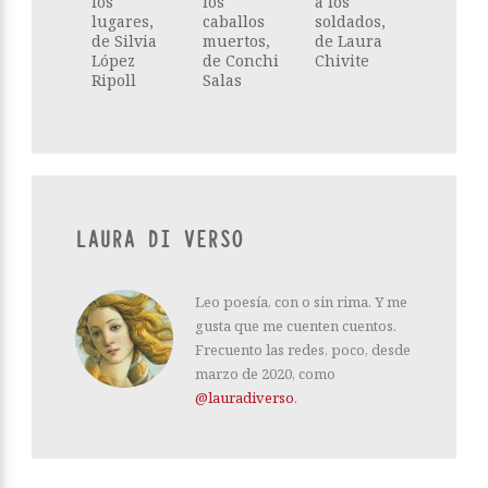
los
los
a los
lugares,
caballos
soldados,
de Silvia
muertos,
de Laura
López
de Conchi
Chivite
Ripoll
Salas
LAURA DI VERSO
Leo poesía, con o sin rima. Y me
gusta que me cuenten cuentos.
Frecuento las redes, poco, desde
marzo de 2020, como
@lauradiverso
.