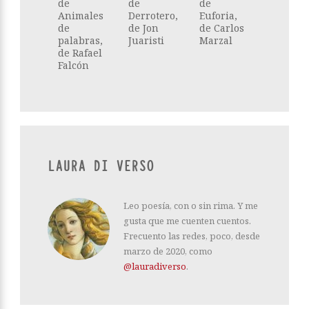
de
de
de
Animales
Derrotero,
Euforia,
de
de Jon
de Carlos
palabras,
Juaristi
Marzal
de Rafael
Falcón
LAURA DI VERSO
Leo poesía, con o sin rima. Y me
gusta que me cuenten cuentos.
Frecuento las redes, poco, desde
marzo de 2020, como
@lauradiverso
.