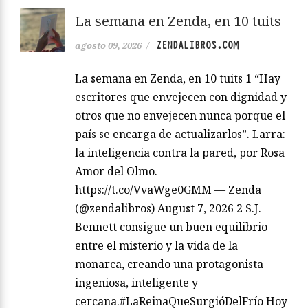
La semana en Zenda, en 10 tuits
ZENDALIBROS.COM
agosto 09, 2026
/
La semana en Zenda, en 10 tuits 1 “Hay
escritores que envejecen con dignidad y
otros que no envejecen nunca porque el
país se encarga de actualizarlos”. Larra:
la inteligencia contra la pared, por Rosa
Amor del Olmo.
https://t.co/VvaWge0GMM — Zenda
(@zendalibros) August 7, 2026 2 S.J.
Bennett consigue un buen equilibrio
entre el misterio y la vida de la
monarca, creando una protagonista
ingeniosa, inteligente y
cercana.#LaReinaQueSurgióDelFrío Hoy