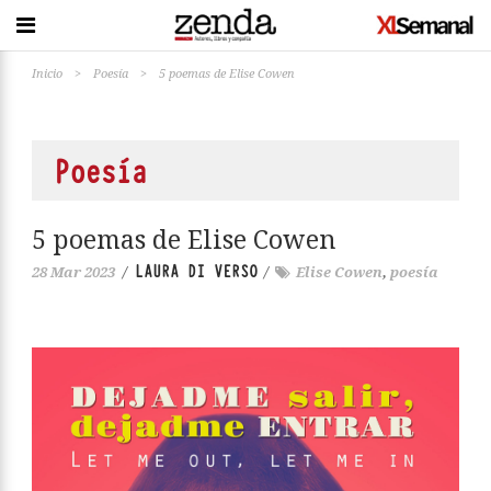
Inicio
>
Poesía
>
5 poemas de Elise Cowen
Poesía
5 poemas de Elise Cowen
LAURA DI VERSO
28 Mar 2023
/
/
Elise Cowen
,
poesía