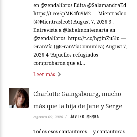
en @zendalibros Edita @SalamandraEd
https://t.co/5pMK4fu9M2 — Mientrasleo
(@MientrasleoS) August 7, 2026 3 .
Entrevista a @labelmontemarta en
@zendalibros: https://t.co/hgjinZu5lu —
GranVía (@GranViaComunica) August 7,
2026 4 “Aquellos refugiados
comprobaron que el…
Leer más
Charlotte Gaingsbourg, mucho
más que la hija de Jane y Serge
JAVIER MEMBA
agosto 09, 2026
/
Todos esos cantautores —y cantautoras