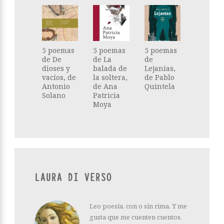
5 poemas
5 poemas
5 poemas
de De
de La
de
dioses y
balada de
Lejanías,
vacíos, de
la soltera,
de Pablo
Antonio
de Ana
Quintela
Solano
Patricia
Moya
LAURA DI VERSO
Leo poesía, con o sin rima. Y me
gusta que me cuenten cuentos.