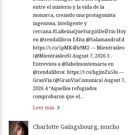
entre el misterio y la vida de la
monarca, creando una protagonista
ingeniosa, inteligente y
cercana.#LaReinaQueSurgióDelFrío Hoy
en @zendalibros Edita @SalamandraEd
https://t.co/5pMK4fu9M2 — Mientrasleo
(@MientrasleoS) August 7, 2026 3 .
Entrevista a @labelmontemarta en
@zendalibros: https://t.co/hgjinZu5lu —
GranVía (@GranViaComunica) August 7,
2026 4 “Aquellos refugiados
comprobaron que el…
Leer más
Charlotte Gaingsbourg, mucho