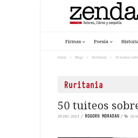
Firmas
Poesía
Histori
Inicio
>
Blogs
>
Ruritania
>
50 tuiteos sobr
Ruritania
50 tuiteos sobre
ROGORN MORADAN
30 Dic 2021
/
/
50 t