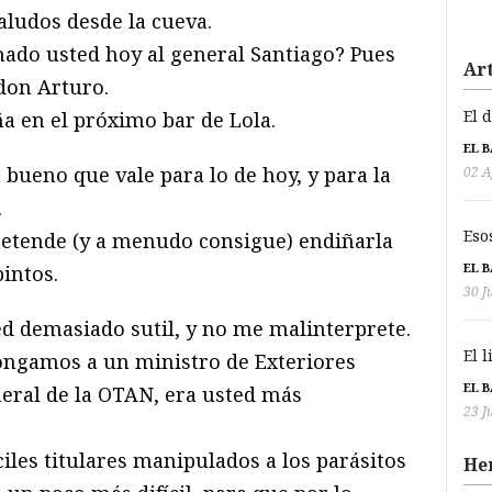
aludos desde la cueva.
do usted hoy al general Santiago? Pues
Art
don Arturo.
El 
 en el próximo bar de Lola.
EL 
 bueno que vale para lo de hoy, y para la
02 A
.
Eso
retende (y a menudo consigue) endiñarla
EL 
pintos.
30 J
d demasiado sutil, y no me malinterprete.
El 
ongamos a un ministro de Exteriores
EL 
neral de la OTAN, era usted más
23 J
ciles titulares manipulados a los parásitos
He