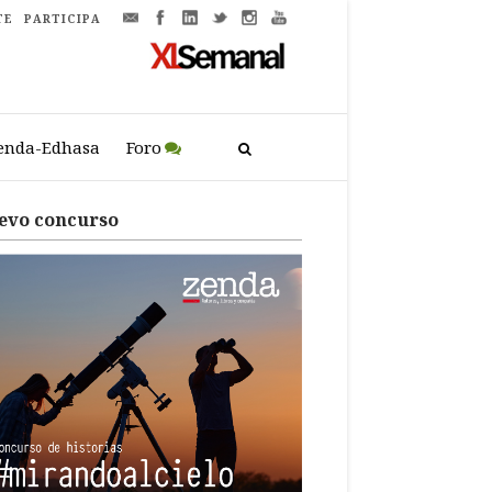
TE
PARTICIPA
enda-Edhasa
Foro
evo concurso