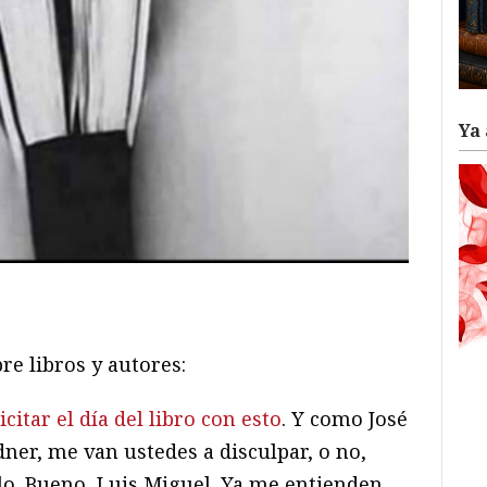
Ya 
ram
il
ompartir
e libros y autores:
citar el día del libro con esto
. Y como José
er, me van ustedes a disculpar, o no,
lo. Bueno, Luis Miguel. Ya me entienden.