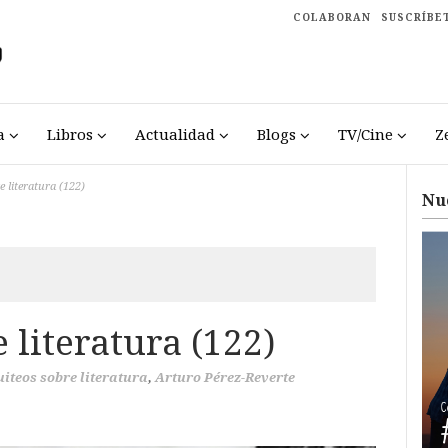
COLABORAN
SUSCRÍBE
a
Libros
Actualidad
Blogs
TV/Cine
Z
e literatura (122)
Nu
 literatura (122)
uiteos sobre literatura
,
Arturo Pérez-Reverte