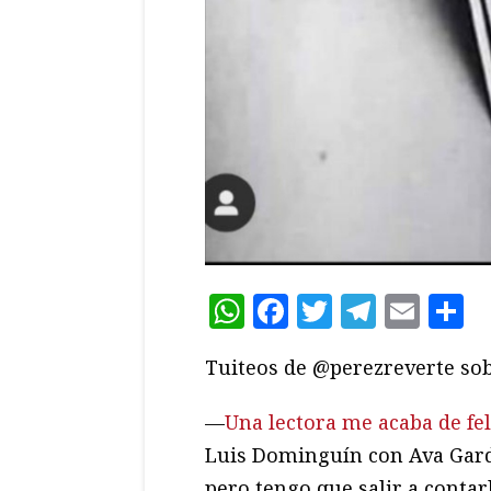
WhatsApp
Facebook
Twitter
Teleg
Ema
C
Tuiteos de @perezreverte sobr
—
Una lectora me acaba de feli
Luis Dominguín con Ava Gardn
pero tengo que salir a contar