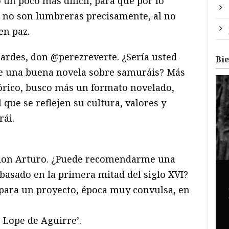
 un poco más difícil, para que por lo
 no son lumbreras precisamente, al no
en paz.
rdes, don @perezreverte. ¿Sería usted
Bi
 una buena novela sobre samuráis? Más
rico, busco más un formato novelado,
 que se reflejen su cultura, valores y
rái.
 don Arturo. ¿Puede recomendarme una
 basado en la primera mitad del siglo XVI?
para un proyecto, época muy convulsa, en
 Lope de Aguirre’.