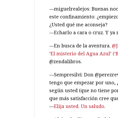
—miguelrealejos: Buenas noc
este confinamiento: ¿empiezo 
¿Usted qué me aconseja?
—Echarlo a cara o cruz. Y ya 
—En busca de la aventura.
@J
‘El misterio del Agua Azul’ (‘
@zendalibros.
—Sempresilvi: Don @perezreve
tengo que empezar por uno, 
según usted (que no tiene po
que más satisfacción cree que
—
Elija usted. Un saludo
.