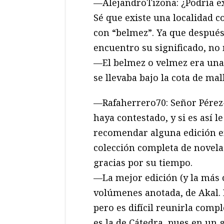
—AlejandroTizona: ¿Podría e
Sé que existe una localidad 
con “belmez”. Ya que despué
encuentro su significado, no 
—El belmez o velmez era una
se llevaba bajo la cota de mal
—Rafaherrero70: Señor Pérez-
haya contestado, y si es así l
recomendar alguna edición en
colección completa de novel
gracias por su tiempo.
—La mejor edición (y la más c
volúmenes anotada, de Akal. 
pero es difícil reunirla com
es la de Cátedra, pues en un 