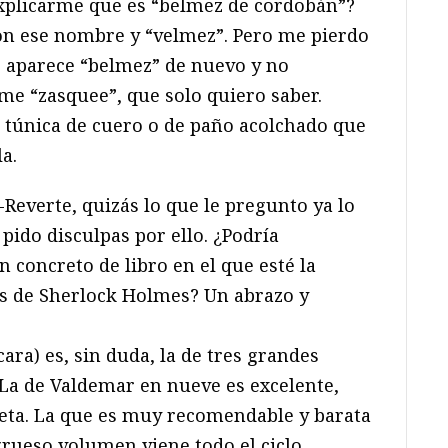
xplicarme que es “belmez de cordobán”?
con ese nombre y “velmez”. Pero me pierdo
s aparece “belmez” de nuevo y no
me “zasquee”, que solo quiero saber.
 túnica de cuero o de paño acolchado que
la.
Reverte, quizás lo que le pregunto ya lo
e pido disculpas por ello. ¿Podría
 concreto de libro en el que esté la
as de Sherlock Holmes? Un abrazo y
ara) es, sin duda, la de tres grandes
La de Valdemar en nueve es excelente,
pleta. La que es muy recomendable y barata
grueso volumen viene todo el ciclo