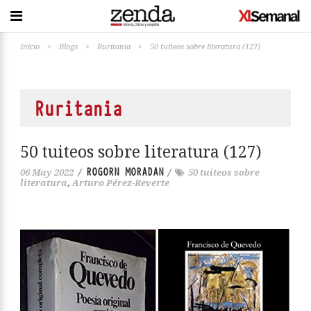
Inicio
>
Blogs
>
Ruritania
>
50 tuiteos sobre literatura (127)
Ruritania
50 tuiteos sobre literatura (127)
ROGORN MORADAN
06 May 2022
/
/
50 tuiteos sobre
literatura
,
Arturo Pérez-Reverte