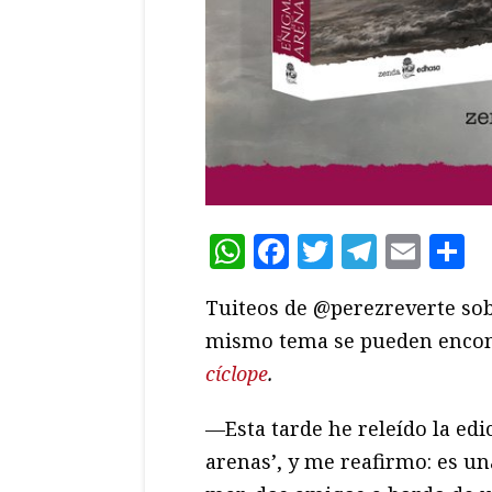
WhatsApp
Facebook
Twitter
Teleg
Ema
C
Tuiteos de @perezreverte sob
mismo tema se pueden encont
cíclope
.
—Esta tarde he releído la edi
arenas’, y me reafirmo: es un