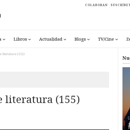
COLABORAN
SUSCRÍBE
a
Libros
Actualidad
Blogs
TV/Cine
Z
e literatura (155)
Nu
 literatura (155)