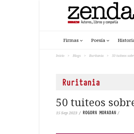
Firmas
Poesía
Histori
Inicio
>
Blogs
>
Ruritania
>
50 tuiteos sobr
Ruritania
50 tuiteos sobre
ROGORN MORADAN
15 Sep 2023
/
/