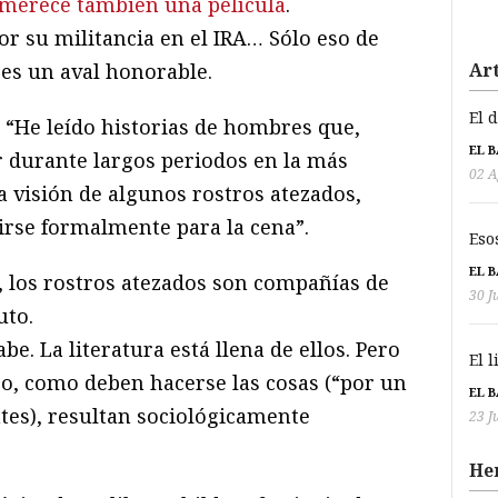
o merece también una película
.
or su militancia en el IRA… Sólo eso de
 es un aval honorable.
Art
El 
 “He leído historias de hombres que,
EL 
r durante largos periodos en la más
02 A
a visión de algunos rostros atezados,
rse formalmente para la cena”.
Eso
EL 
, los rostros atezados son compañías de
30 J
uto.
be. La literatura está llena de ellos. Pero
El 
co, como deben hacerse las cosas (“por un
EL 
tes), resultan sociológicamente
23 J
He