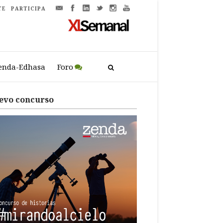
TE
PARTICIPA
enda-Edhasa
Foro
evo concurso