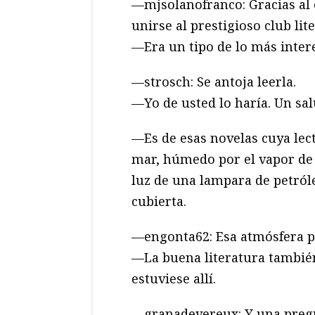
—mjsolanofranco: Gracias al é
unirse al prestigioso club lit
—Era un tipo de lo más inter
—strosch: Se antoja leerla.
—Yo de usted lo haría. Un sal
—Es de esas novelas cuya lec
mar, húmedo por el vapor de 
luz de una lampara de petróle
cubierta.
—engonta62: Esa atmósfera pe
—La buena literatura tambié
estuviese allí.
—granadevereux: Y una pregu