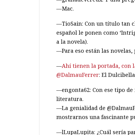
—Mac.
—TioSain: Con un título tan c
español le ponen como ‘Intrig
a la novela).
—Para eso están las novelas, 
—
Ahí tienen la portada, con 
@DalmauFerrer
: El Dulcibel
—engonta62: Con ese tipo de i
literatura.
—La genialidad de @DalmauFer
mostrarnos una fascinante pu
—lLupaLupita: ¿Cuál sería par