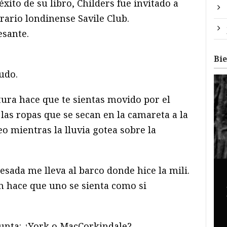
xito de su libro, Childers fue invitado a
erario londinense Savile Club.
esante.
Bi
udo.
tura hace que te sientas movido por el
las ropas que se secan en la camareta a la
o mientras la lluvia gotea sobre la
sada me lleva al barco donde hice la mili.
n hace que uno se sienta como si
nta: ¿York o MacCorkindale?