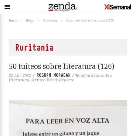
Inicio
>
Blogs
>
Ruritania
>
50 tuiteos sobre literatura (126)
Ruritania
50 tuiteos sobre literatura (126)
ROGORN MORADAN
22 Abr 2022
/
/
50 tuiteos sobre
literatura
,
Arturo Pérez-Reverte