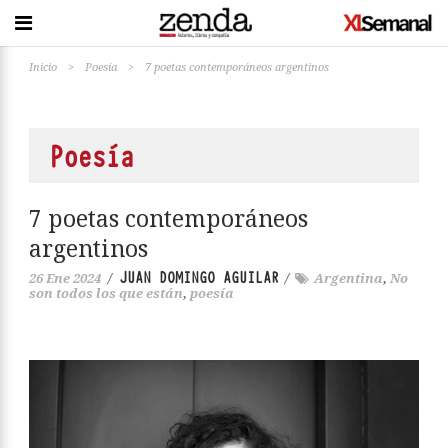
Inicio
>
Poesía
>
7 poetas contemporáneos argentinos
Poesía
7 poetas contemporáneos
argentinos
JUAN DOMINGO AGUILAR
26 Ene 2024
/
/
Argentina
,
No
son todos los que están
,
poesía