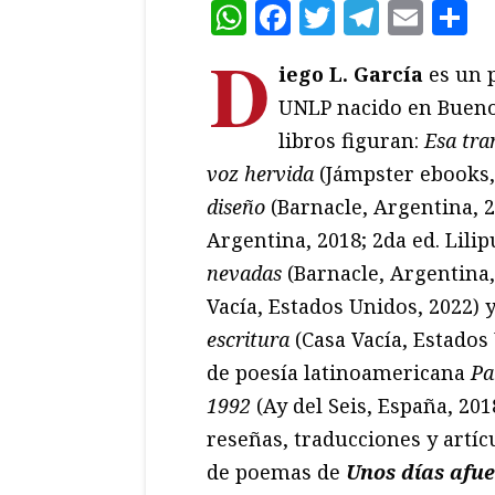
WhatsApp
Facebook
Twitter
Teleg
Ema
C
D
iego L. García
es un 
UNLP nacido en Buenos
libros figuran:
Esa tr
voz hervida
(Jámpster ebooks,
diseño
(Barnacle, Argentina, 
Argentina, 2018; 2da ed. Lili
nevadas
(Barnacle, Argentina,
Vacía, Estados Unidos, 2022) 
escritura
(Casa Vacía, Estados
de poesía latinoamericana
Pa
1992
(Ay del Seis, España, 201
reseñas, traducciones y artíc
de poemas de
Unos días afu