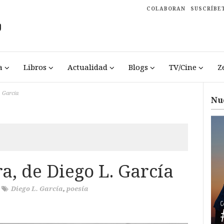
COLABORAN
SUSCRÍBE
a
Libros
Actualidad
Blogs
TV/Cine
Z
. García
Nu
a, de Diego L. García
/
Diego L. García
,
poesía