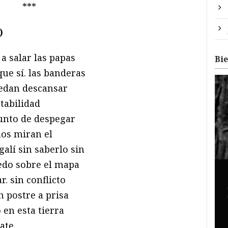
***
)
a salar las papas
Bi
que sí. las banderas
edan descansar
tabilidad
unto de despegar
nos miran el
alí sin saberlo sin
dedo sobre el mapa
r. sin conflicto
n postre a prisa
 en esta tierra
ate