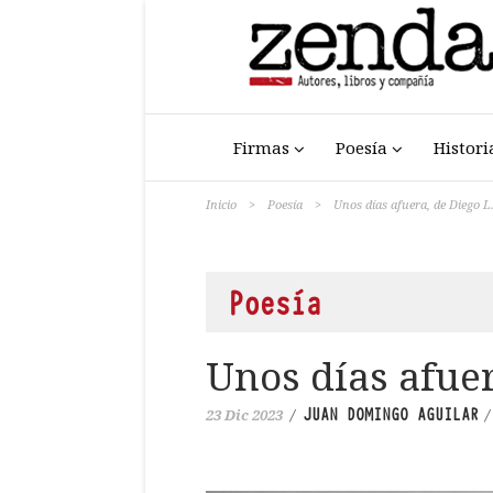
Firmas
Poesía
Histori
Inicio
>
Poesía
>
Unos días afuera, de Diego L
Poesía
Unos días afuer
JUAN DOMINGO AGUILAR
23 Dic 2023
/