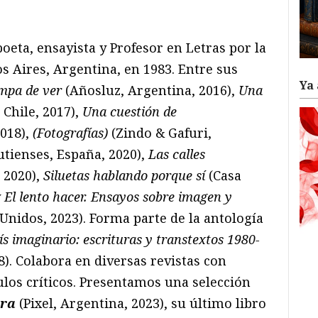
ram
il
ompartir
poeta, ensayista y Profesor en Letras por la
 Aires, Argentina, en 1983. Entre sus
Ya 
ampa de ver
(Añosluz, Argentina, 2016),
Una
 Chile, 2017),
Una cuestión de
2018),
(Fotografías)
(Zindo & Gafuri,
putienses, España, 2020),
Las calles
 2020),
Siluetas hablando porque sí
(Casa
y
El lento hacer. Ensayos sobre imagen y
 Unidos, 2023). Forma parte de la anto­logía
ís imaginario: escrituras y transtextos 1980-
8). Colabora en diversas revistas con
ulos críticos. Presentamos una selección
era
(Pixel, Argentina, 2023), su último libro