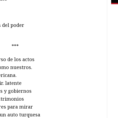
 del poder
***
rso de los actos
como nuestros.
ricana.
r. latente
os y gobiernos
atrimonios
res para mirar
e un auto turquesa