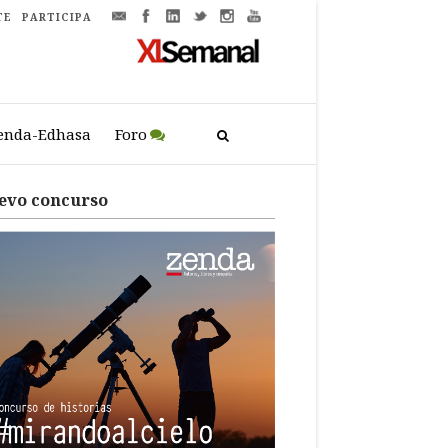
TE
PARTICIPA
enda-Edhasa
Foro
evo concurso