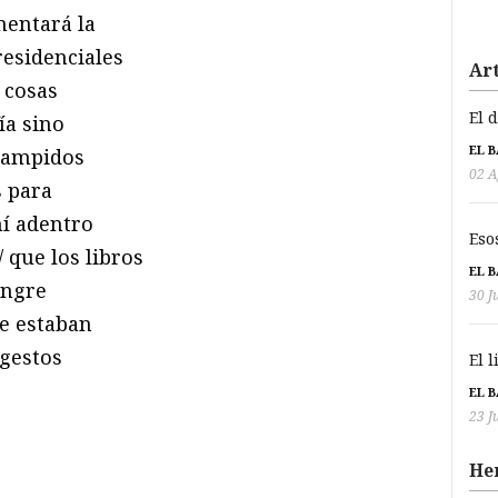
entará la
esidenciales
Art
 cosas
El 
ía sino
EL 
tampidos
02 A
 para
hí adentro
Eso
 que los libros
EL 
angre
30 J
ue estaban
 gestos
El 
EL 
23 J
He