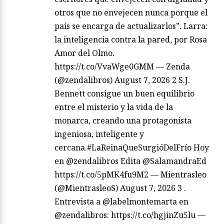
otros que no envejecen nunca porque el
país se encarga de actualizarlos”. Larra:
la inteligencia contra la pared, por Rosa
Amor del Olmo.
https://t.co/VvaWge0GMM — Zenda
(@zendalibros) August 7, 2026 2 S.J.
Bennett consigue un buen equilibrio
entre el misterio y la vida de la
monarca, creando una protagonista
ingeniosa, inteligente y
cercana.#LaReinaQueSurgióDelFrío Hoy
en @zendalibros Edita @SalamandraEd
https://t.co/5pMK4fu9M2 — Mientrasleo
(@MientrasleoS) August 7, 2026 3 .
Entrevista a @labelmontemarta en
@zendalibros: https://t.co/hgjinZu5lu —