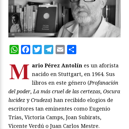
WhatsApp
Facebook
Twitter
Telegram
Email
Compartir
M
ario Pérez Antolín
es un aforista
nacido en Stuttgart, en 1964. Sus
libros en este género (
Profanación
del poder
,
La más cruel de las certezas
,
Oscura
lucidez
y
Crudeza
) han recibido elogios de
escritores tan eminentes como Eugenio
Trías, Victoria Camps, Joan Subirats,
Vicente Verdú o Juan Carlos Mestre.