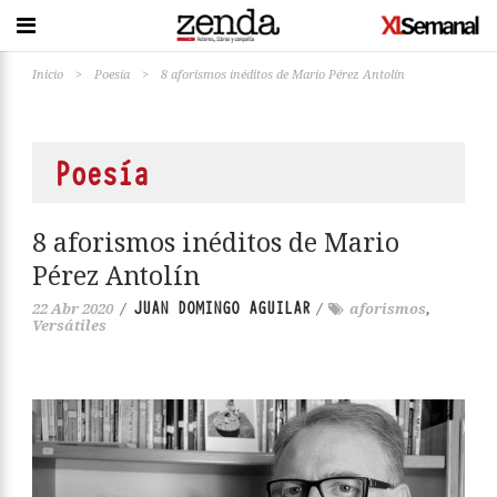
Inicio
>
Poesía
>
8 aforismos inéditos de Mario Pérez Antolín
Poesía
8 aforismos inéditos de Mario
Pérez Antolín
JUAN DOMINGO AGUILAR
22 Abr 2020
/
/
aforismos
,
Versátiles