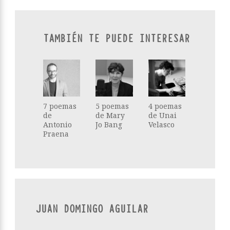
TAMBIÉN TE PUEDE INTERESAR
7 poemas
5 poemas
4 poemas
de
de Mary
de Unai
Antonio
Jo Bang
Velasco
Praena
JUAN DOMINGO AGUILAR