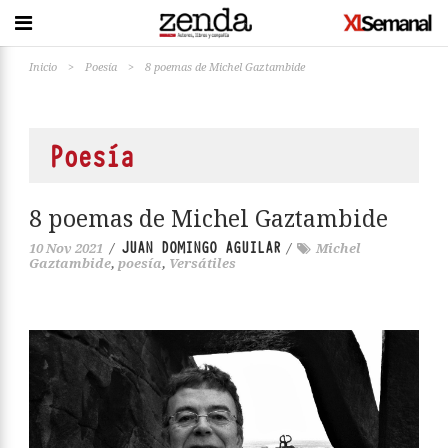
Inicio
>
Poesía
>
8 poemas de Michel Gaztambide
Poesía
8 poemas de Michel Gaztambide
JUAN DOMINGO AGUILAR
10 Nov 2021
/
/
Michel
Gaztambide
,
poesía
,
Versátiles