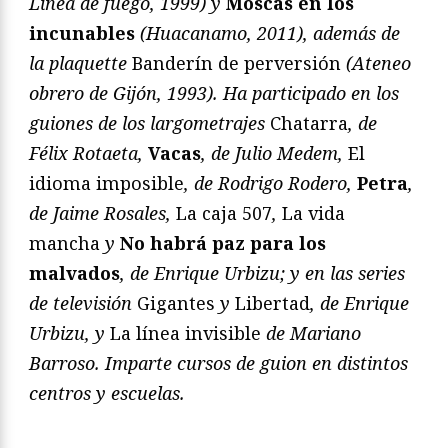
Línea de fuego, 1999) y
Moscas en los
incunables
(Huacanamo, 2011), además de
la plaquette
Banderín de perversión
(Ateneo
obrero de Gijón, 1993). Ha participado en los
guiones de los largometrajes
Chatarra
, de
Félix Rotaeta,
Vacas
, de Julio Medem,
El
idioma imposible
, de Rodrigo Rodero,
Petra
,
de Jaime Rosales,
La caja 507
,
La vida
mancha
y
No habrá paz para los
malvados
, de Enrique Urbizu; y en las series
de televisión
Gigantes
y
Libertad
, de Enrique
Urbizu, y
La línea invisible
de Mariano
Barroso. Imparte cursos de guion en distintos
centros y escuelas.