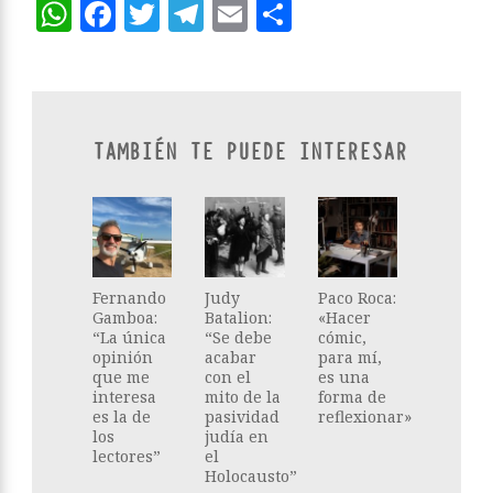
WhatsApp
Facebook
Twitter
Telegram
Email
Compartir
TAMBIÉN TE PUEDE INTERESAR
Fernando
Judy
Paco Roca:
Gamboa:
Batalion:
«Hacer
“La única
“Se debe
cómic,
opinión
acabar
para mí,
que me
con el
es una
interesa
mito de la
forma de
es la de
pasividad
reflexionar»
los
judía en
lectores”
el
Holocausto”