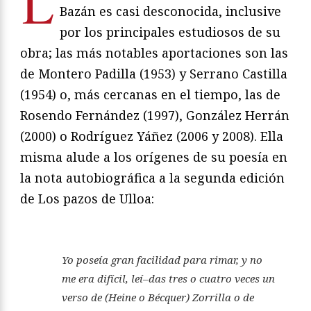
L
Bazán es casi des
conocida, inclusive
por los principales estudiosos de su
obra; las más notables aportaciones son las
de Montero
Padilla (1953) y Serrano Castilla
(1954) o, más cercanas
en el tiempo, las de
Rosendo Fernández (1997), González
Herrán
(2000) o Rodríguez Yáñez (2006 y 2008). Ella
mis
ma alude a los orígenes de su poesía en
la nota autobio
gráfica a la segunda edición
de
Los pazos de Ulloa
:
Yo poseía gran facilidad para rimar, y no
me era difícil, leí
–
das tres o cuatro veces un
verso de (Heine o Bécquer) Zorri
lla o de