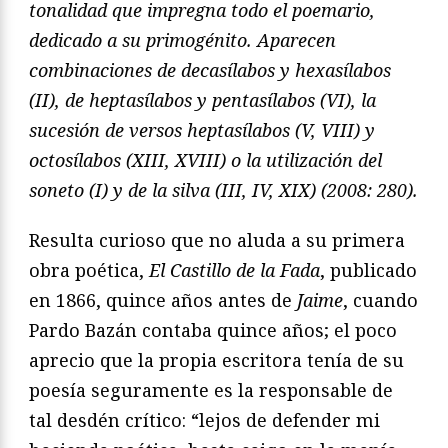
tonalidad que
impregna todo el poemario,
dedicado a su primogénito. Apa
recen
combinaciones de decasílabos y hexasílabos
(II), de
heptasílabos y pentasílabos (VI), la
sucesión de versos hep
tasílabos (V, VIII) y
octosílabos (XIII, XVIII) o la utilización
del
soneto (I) y de la silva (III, IV, XIX) (2008: 280
).
Resulta curioso que no aluda a su primera
obra poética,
El Castillo de la Fada
, publicado
en 1866, quince años antes
de
Jaime
, cuando
Pardo Bazán contaba quince años; el
poco
aprecio que la propia escritora tenía de su
poesía
seguramente es la responsable de
tal desdén crítico: “lejos
de defender mi