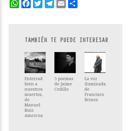
WhatsApp
Facebook
Twitter
Telegram
Email
Compartir
TAMBIÉN TE PUEDE INTERESAR
Enterrad
5 poemas
La voz
bien a
de Jaime
iluminada
nuestros
Cedillo
de
muertos,
Francisco
de
Brines
Manuel
Ruiz
Amezcua