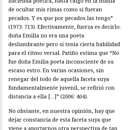
hacienda poética, hasta caigo en la manía
de ocultar mis rimas como si fueran
pecados. Y es que por
pecados las tengo”
(1973: 713). Efectivamente, fuerza es
decirlo:
doña Emilia no era una poeta
deslumbrante pero
sí tenía cierta habilidad
para el ritmo versal. Patiño estima
que “No
fue doña Emilia poeta inconsciente de su
escaso
estro. En varias ocasiones, sin
renegar del todo de aquella
faceta suya
fundamentalmente juvenil, se refirió con
dis
tancia a ella […]” (2006: 404).
No obstante, en nuestra opinión, hay que
dejar cons
tancia de esta faceta suya que
viene a aportarnos otra pers
pectiva de tan