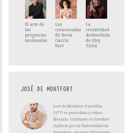
El arte de
Las
La
las
corazonadas
creatividad
preguntas
de Berta
desbordada
incómodas
García
de Eloy
Faet
Tizón
JOSÉ DE MONTFORT
José de Montfort (Castellón,
1977) es periodista y crítico
literario. Graduado en Estudios
Ingleses por la Universidad de
Barcelona, así como diplomado