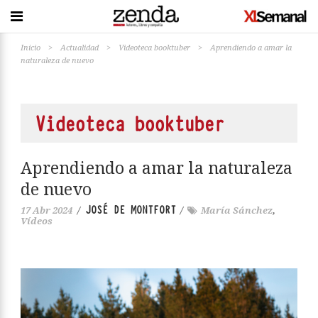
Inicio
>
Actualidad
>
Videoteca booktuber
>
Aprendiendo a amar la
naturaleza de nuevo
Videoteca booktuber
Aprendiendo a amar la naturaleza
de nuevo
JOSÉ DE MONTFORT
17 Abr 2024
/
/
María Sánchez
,
Vídeos