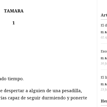
TAMARA
Art
1
El 
EL 
02 A
Eso
EL 
30 J
El 
do tiempo.
EL 
23 J
 despertar a alguien de una pesadilla,
rías capaz de seguir durmiendo y ponerte
He