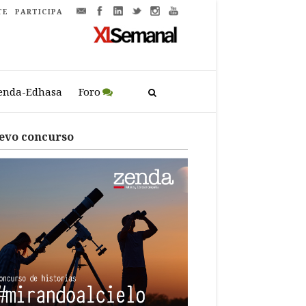
TE
PARTICIPA
enda-Edhasa
Foro
evo concurso