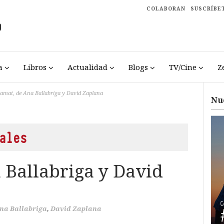
COLABORAN
SUSCRÍBE
a
Libros
Actualidad
Blogs
TV/Cine
Z
amat, de Ana Ballabriga y David Zaplana
Nu
ales
 Ballabriga y David
na Ballabriga
,
David Zaplana