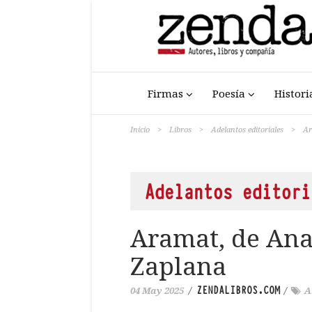
Firmas
Poesía
Histori
Inicio
>
Libros
>
Adelantos editoriales
>
Ar
Adelantos editori
Aramat, de Ana
Zaplana
ZENDALIBROS.COM
04 May 2025
/
/
A