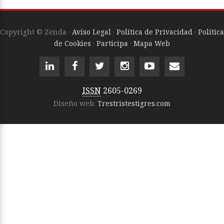
Copyright © Zenda ·
Aviso Legal
·
Política de Privacidad
·
Política
de Cookies
·
Participa
·
Mapa Web
ISSN
2605-0269
Diseño web:
Trestristestigres.com