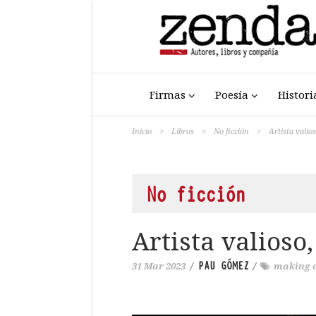
Firmas
Poesía
Histori
Inicio
>
Libros
>
No ficción
>
Artista valio
No ficción
Artista valioso
PAU GÓMEZ
31 Mar 2023
/
/
making 