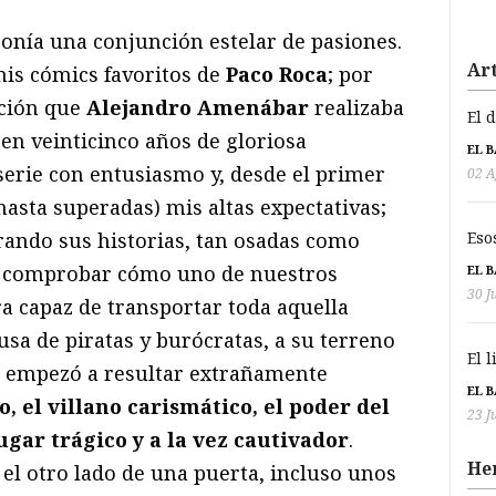
onía una conjunción estelar de pasiones.
Art
mis cómics favoritos de
Paco Roca
; por
ación que
Alejandro Amenábar
realizaba
El 
 en veinticinco años de gloriosa
EL 
 serie con entusiasmo y, desde el primer
02 A
asta superadas) mis altas expectativas;
Eso
ando sus historias, tan osadas como
ó comprobar cómo uno de nuestros
EL 
30 J
a capaz de transportar toda aquella
sa de piratas y burócratas, a su terreno
El 
e empezó a resultar extrañamente
EL 
, el villano carismático, el poder del
23 J
gar trágico y a la vez cautivador
.
He
el otro lado de una puerta, incluso unos