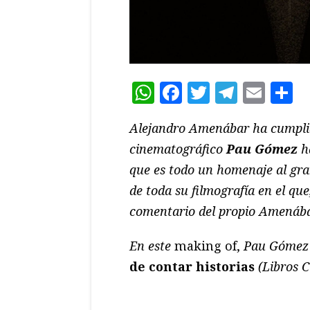
WhatsApp
Facebook
Twitter
Teleg
Ema
C
Alejandro Amenábar ha cumplido
cinematográfico
Pau Gómez
ha
que es todo un homenaje al gran
de toda su filmografía en el qu
comentario del propio Amenábar
En este
making of,
Pau Gómez e
de contar historias
(Libros C