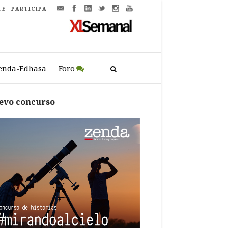
TE
PARTICIPA
enda-Edhasa
Foro
evo concurso