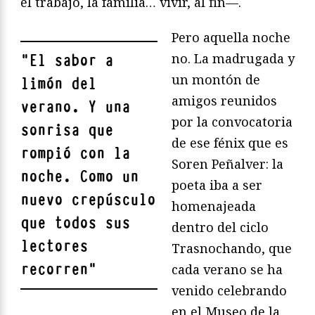
el trabajo, la familia… vivir, al fin—.
Pero aquella noche
no. La madrugada y
"
El sabor a
un montón de
limón del
amigos reunidos
verano. Y una
por la convocatoria
sonrisa que
de ese fénix que es
rompió con la
Soren Peñalver: la
noche. Como un
poeta iba a ser
nuevo crepúsculo
homenajeada
que todos sus
dentro del ciclo
lectores
Trasnochando, que
recorren
"
cada verano se ha
venido celebrando
en el Museo de la