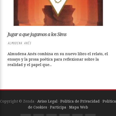
Jugar a que jugamos a los Sims
ALMUDENA ANÉS
Almudena Anés combina en su nuevo libro el relato, el
ensayo y la prosa poética para reflexionar sobre la
realidad y el papel que...
Copyright © Zenda ·
Aviso Legal
·
Política de Privacidad
·
Política
de Cookies
·
Participa
·
Mapa Web