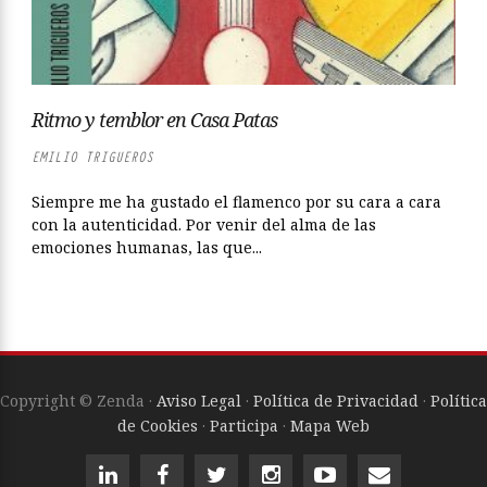
Ritmo y temblor en Casa Patas
EMILIO TRIGUEROS
Siempre me ha gustado el flamenco por su cara a cara
con la autenticidad. Por venir del alma de las
emociones humanas, las que...
Copyright © Zenda ·
Aviso Legal
·
Política de Privacidad
·
Política
de Cookies
·
Participa
·
Mapa Web