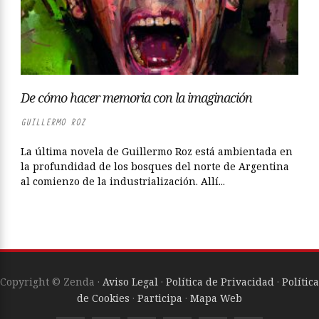
De cómo hacer memoria con la imaginación
GUILLERMO ROZ
La última novela de Guillermo Roz está ambientada en
la profundidad de los bosques del norte de Argentina
al comienzo de la industrialización. Allí...
Copyright © Zenda ·
Aviso Legal
·
Política de Privacidad
·
Política
de Cookies
·
Participa
·
Mapa Web