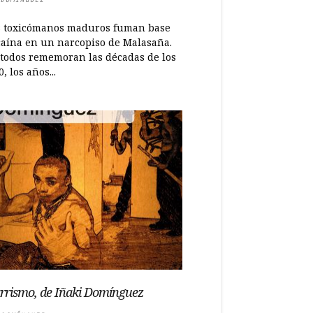
s toxicómanos maduros fuman base
caína en un narcopiso de Malasaña.
 todos rememoran las décadas de los
0, los años...
rismo, de Iñaki Domínguez