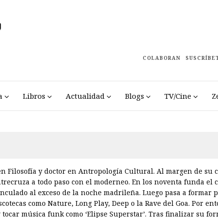
COLABORAN
SUSCRÍBE
a
Libros
Actualidad
Blogs
TV/Cine
Z
en Filosofía y doctor en Antropología Cultural. Al margen de su 
trecruza a todo paso con el moderneo. En los noventa funda el 
vinculado al exceso de la noche madrileña. Luego pasa a formar pa
scotecas como Nature, Long Play, Deep o la Rave del Goa. Por enton
 tocar música funk como ‘Elipse Superstar’. Tras finalizar su for