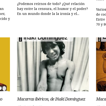
¿Podemos reírnos de todo? ¿Qué relación
han
hay entre la censura, el humor y el poder?
Vario
ner,
En un mundo donde la la ironía y el...
de co
cido y
Entre
70 y 8
co
Macarras ibéricos, de Iñaki Domínguez
Macar