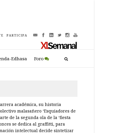
TE
PARTICIPA
enda-Edhasa
Foro
carrera académica, su historia
colectivo malasañero ‘Esquiadores de
rte de la segunda ola de la ‘fiesta
ces se dedica al graffitti, para
mación intelectual decide sintetizar