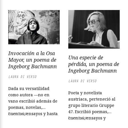
contar su propia historia
mitad estudio de caso
en un mundo dominado
psicoanalítico, esta
por hombres. Una mujer
novela retrata a una
en la Viena de posguerra
escritora que intenta
camina por la cuerda
contar su propia historia
floja entre los dos
en un mundo dominado
hombres de su vida. Está
por hombres. En Zenda
su amante, Ivan,
publicamos las primeras
hermoso e inaccesible,
Invocación a la Osa
páginas de Malina...
que...
Una especie de
Mayor, un poema de
pérdida, un poema de
Ingeborg Bachmann
Ingeborg Bachmann
LAURA DI VERSO
LAURA DI VERSO
Dada su versatilidad
Poeta y novelista
como autora —no en
austriaca, perteneció al
vano escribió además de
grupo literario Gruppe
poemas, novelas,
47. Escribió poemas,
cuentos, ensayos y hasta
Leer más
cuentos, ensayos y
Leer más
libretos de ópera—, fue
también libretos de
una figura central dentro