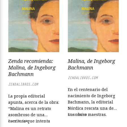
Zenda recomienda:
Malina, de Ingeborg
Malina, de Ingeborg
Bachmann
Bachmann
ZENDALIBROS.COM
ZENDALIBROS.COM
En el centenario del
nacimiento de Ingeborg
La propia editorial
Bachmann, la editorial
apunta, acerca de la obra:
Nórdica rescata una de
“Malina es un retrato
sus obras maestras.
Leer más
asombroso de una
Mitad novela policíaca,
escritora que intenta
Leer más
mitad historia de amor,