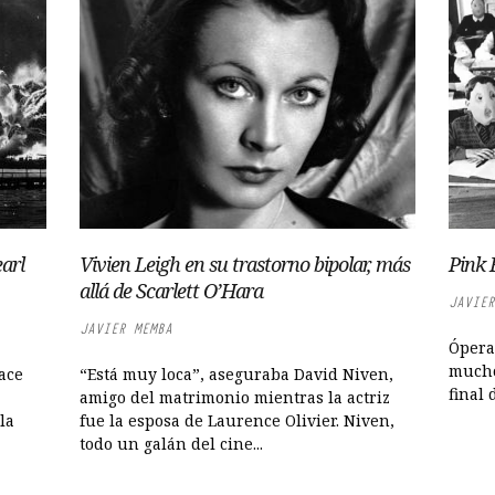
arl
Vivien Leigh en su trastorno bipolar, más
Pink 
allá de Scarlett O’Hara
JAVIER
JAVIER MEMBA
Ópera
mucho
hace
“Está muy loca”, aseguraba David Niven,
final 
amigo del matrimonio mientras la actriz
la
fue la esposa de Laurence Olivier. Niven,
todo un galán del cine...