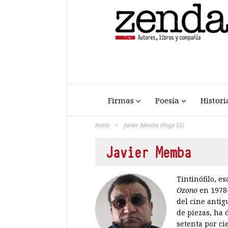
Firmas
Poesía
Histori
Inicio
>
Javier Memba
(Page 51)
Javier Memba
Tintinófilo, e
Ozono
en 1978–
del cine antig
de piezas, ha 
setenta por ci