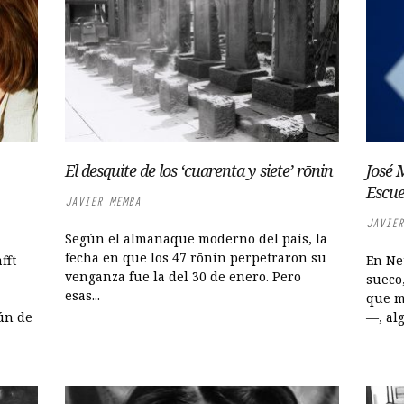
El desquite de los ‘cuarenta y siete’ rōnin
José 
Escue
JAVIER MEMBA
JAVIER
Según el almanaque moderno del país, la
fecha en que los 47 rōnin perpetraron su
fft-
En Ne
venganza fue la del 30 de enero. Pero
sueco,
esas...
que m
ún de
—, algo