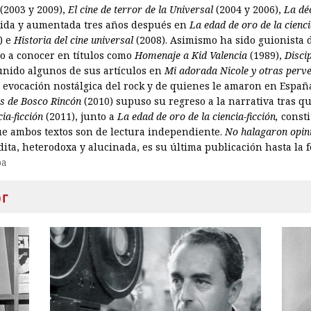
(2003 y 2009),
El cine de terror de la Universal
(2004 y 2006),
La déc
gida y aumentada tres años después en
La edad de oro de la cienci
) e
Historia del cine universal
(2008). Asimismo ha sido guionista d
io a conocer en títulos como
Homenaje a Kid Valencia
(1989),
Disci
unido algunos de sus artículos en
Mi adorada Nicole y otras perv
 evocación nostálgica del rock y de quienes le amaron en España
s de Bosco Rincón
(2010) supuso su regreso a la narrativa tras q
cia-ficción
(2011), junto a
La edad de oro de la ciencia-ficción,
consti
e ambos textos son de lectura independiente.
No halagaron opin
dita, heterodoxa y alucinada, es su última publicación hasta la 
ba
or