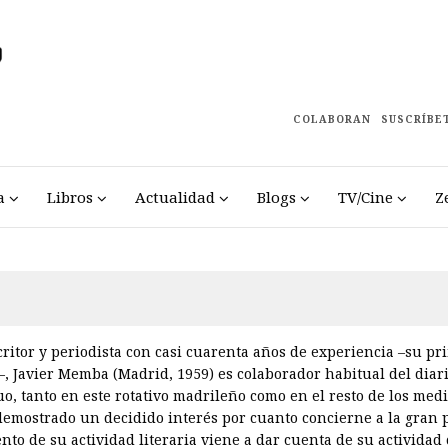
COLABORAN
SUSCRÍBE
a
Libros
Actualidad
Blogs
TV/Cine
Z
scritor y periodista con casi cuarenta años de experiencia –su pr
, Javier Memba (Madrid, 1959) es colaborador habitual del dia
uo, tanto en este rotativo madrileño como en el resto de los me
demostrado un decidido interés por cuanto concierne a la gran p
ento de su actividad literaria viene a dar cuenta de su actividad