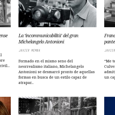
ense
La ‘incommunicabilità’ del gran
Franc
Michelangelo Antonioni
pante
JAVIER MEMBA
JAVIER
l
bre
Formado en el mismo seno del
“Me t
vil...
neorrealismo italiano, Michelangelo
Culver
Antonioni se desmarcó pronto de aquellas
admit
formas en busca de un estilo capaz de
un cap
atrapar...