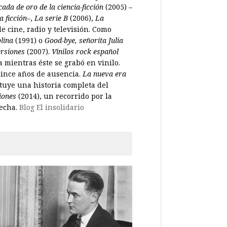
ada de oro de la ciencia-ficción
(2005) –
a ficción–
,
La serie B
(2006),
La
e cine, radio y televisión. Como
plina
(1991) o
Good-bye, señorita Julia
ersiones
(2007).
Vinilos rock español
 mientras éste se grabó en vinilo.
uince años de ausencia.
La nueva era
tuye una historia completa del
iones
(2014), un recorrido por la
fecha.
Blog El insolidario