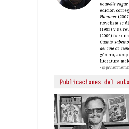
nouvelle vague
edición corre
Hammer
(2007
novelista se d
(1993) y ha re
(2009) fue una
Cuanto sabemo
del cine de cien
género, aunqu
literatura mal
·
@javiermem
Publicaciones del aut