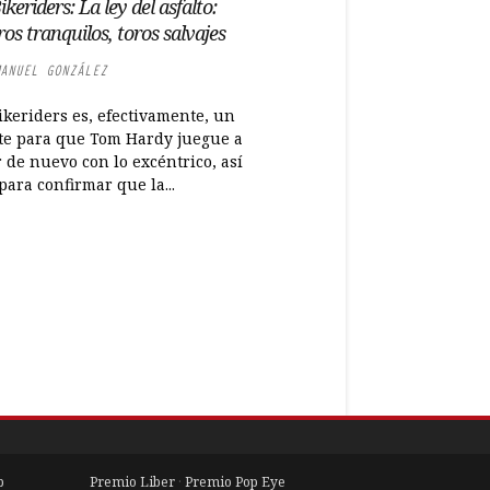
keriders: La ley del asfalto:
os tranquilos, toros salvajes
ANUEL GONZÁLEZ
ikeriders es, efectivamente, un
te para que Tom Hardy juegue a
 de nuevo con lo excéntrico, así
ara confirmar que la...
b
Premio Liber
·
Premio Pop Eye