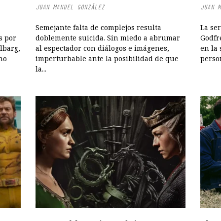
JUAN MANUEL GONZÁLEZ
JUAN M
Semejante falta de complejos resulta
La ser
s por
doblemente suicida. Sin miedo a abrumar
Godfr
lbarg,
al espectador con diálogos e imágenes,
en la 
no
imperturbable ante la posibilidad de que
person
la...