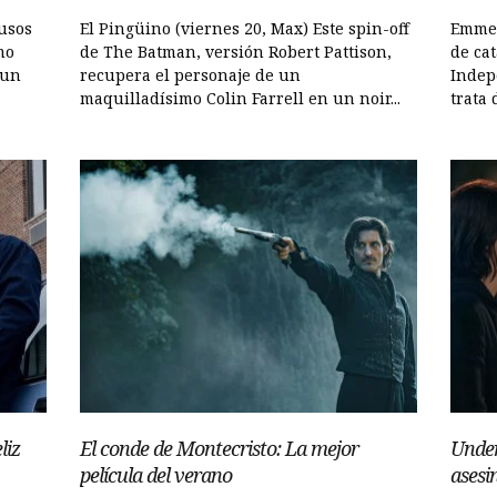
lusos
El Pingüino (viernes 20, Max) Este spin-off
Emmer
mo
de The Batman, versión Robert Pattison,
de cat
 un
recupera el personaje de un
Indep
maquilladísimo Colin Farrell en un noir...
trata 
liz
El conde de Montecristo: La mejor
Under
película del verano
asesi