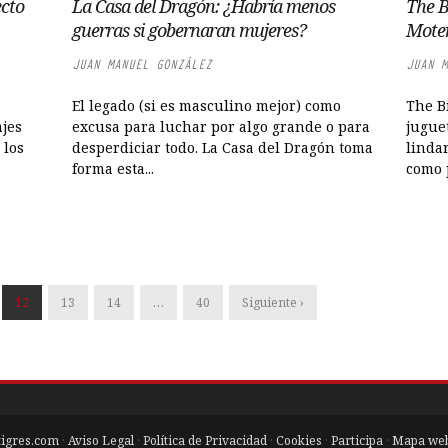
ecto
La Casa del Dragón: ¿Habría menos
The Bi
guerras si gobernaran mujeres?
Moter
JUAN MANUEL GONZÁLEZ
JUAN M
El legado (si es masculino mejor) como
The B
ajes
excusa para luchar por algo grande o para
jugue
 los
desperdiciar todo. La Casa del Dragón toma
lindar
forma esta...
como p
12
13
14
…
40
Siguiente ›
tigres.com
·
Aviso Legal
·
Política de Privacidad
·
Cookies
·
Participa
·
Mapa we