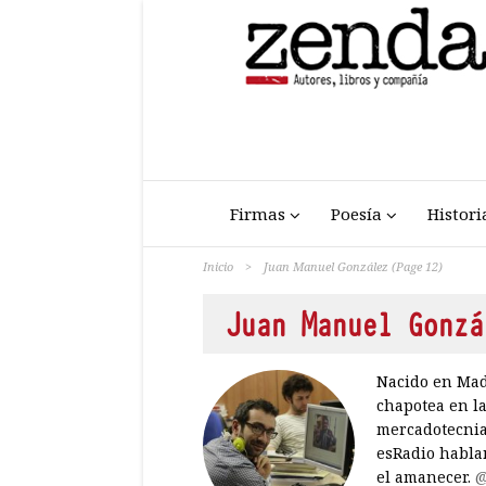
Firmas
Poesía
Histori
Inicio
>
Juan Manuel González
(Page 12)
Juan Manuel Gonzá
Nacido en Madr
chapotea en la
mercadotecnia.
esRadio hablan
el amanecer.
@