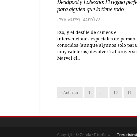
Deadpool y Lobezno: El regalo perf
para alguien que lo tiene todo
JUAN MANUEL GONZÁLEZ
Eso, y el desfile de cameos e
intervenciones especiales de person
conocidos (aunque algunos solo para
muy cafeteros) devolverá al universo
Marvel el...
‹ Anterior
1
…
10
11
Copyright © Zenda · Diseño web:
Trestristes