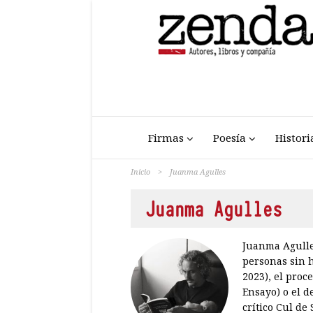
Firmas
Poesía
Histori
Inicio
>
Juanma Agulles
Juanma Agulles
Juanma Agulles
personas sin h
2023), el proc
Ensayo) o el d
crítico Cul de