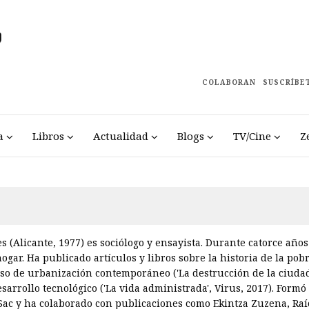
COLABORAN
SUSCRÍBE
a
Libros
Actualidad
Blogs
TV/Cine
Z
 (Alicante, 1977) es sociólogo y ensayista. Durante catorce año
ogar. Ha publicado artículos y libros sobre la historia de la pobr
eso de urbanización contemporáneo ('La destrucción de la ciudad
esarrollo tecnológico ('La vida administrada', Virus, 2017). Form
 Sac y ha colaborado con publicaciones como Ekintza Zuzena, Ra