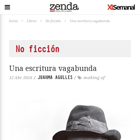
Inicio
>
Libros
>
No ficción
>
Una escritura vagabunda
No ficción
Una escritura vagabunda
JUANMA AGULLES
12 Abr 2024
/
/
making of