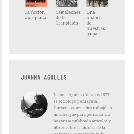
La ficción
Camaleones
Una
apropiada
de la
historia
Transición
de
nuestras
tropas
JUANMA AGULLES
Juanma Agulles (Alicante, 1977)
es sociólogo y ensayista.
Durante catorce años trabajó en
un albergue para personas sin
hogar. Ha publicado artículos y
libros sobre la historia de la
pobreza ('La negación de la