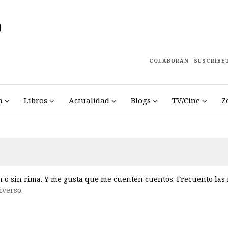
COLABORAN
SUSCRÍBE
a
Libros
Actualidad
Blogs
TV/Cine
Z
n o sin rima. Y me gusta que me cuenten cuentos. Frecuento las 
iverso
.