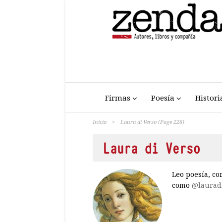
Firmas
Poesía
Histori
Inicio
>
Laura di Verso
(Page 228)
Laura di Verso
Leo poesía, co
como
@laurad