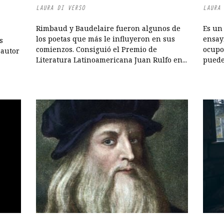
LAURA DI VERSO
LAURA 
Rimbaud y Baudelaire fueron algunos de
Es un 
los poetas que más le influyeron en sus
ensayi
s
comienzos. Consiguió el Premio de
ocupo 
 autor
Literatura Latinoamericana Juan Rulfo en...
puedes