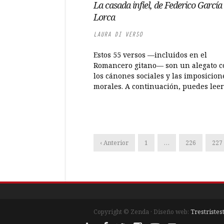
La casada infiel, de Federico García
Lorca
LAURA DI VERSO
Estos 55 versos —incluidos en el
Romancero gitano— son un alegato c
los cánones sociales y las imposicion
morales. A continuación, puedes leer 
‹ Anterior
1
…
226
227
Copyright © Zenda · Diseño web:
Trestristes