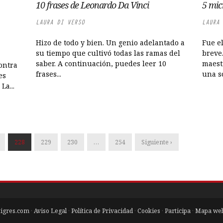
10 frases de Leonardo Da Vinci
5 mic
LAURA DI VERSO
LAURA 
Hizo de todo y bien. Un genio adelantado a
Fue e
su tiempo que cultivó todas las ramas del
breve
saber. A continuación, puedes leer 10
maestr
ontra
frases...
una so
es
La...
228
229
230
…
254
Siguiente ›
tigres.com
·
Aviso Legal
·
Política de Privacidad
·
Cookies
·
Participa
·
Mapa we