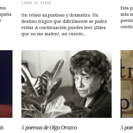
LAURA DI VERSO
tos
Esta 
España
más i
Un relato angustioso y dramático. Un
e
poesí
destino trágico que difícilmente se podrá
contin
evitar. A continuación puedes leer ¡Diles
que no me maten!, un cuento...
is
5 poemas de Olga Orozco
5 poe