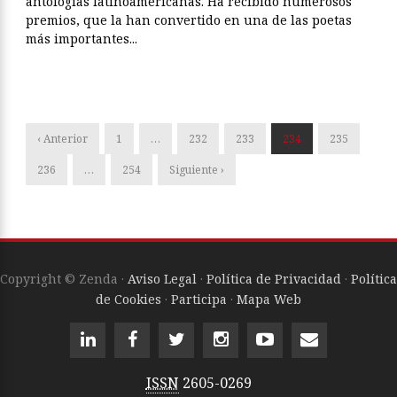
antologías latinoamericanas. Ha recibido numerosos
premios, que la han convertido en una de las poetas
más importantes...
‹ Anterior
1
…
232
233
234
235
236
…
254
Siguiente ›
Copyright © Zenda ·
Aviso Legal
·
Política de Privacidad
·
Política
de Cookies
·
Participa
·
Mapa Web
ISSN
2605-0269