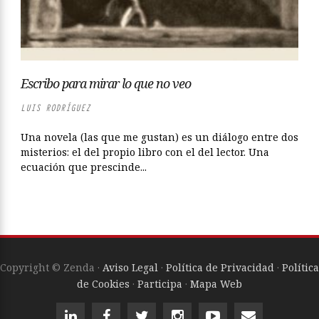
Escribo para mirar lo que no veo
LUIS RODRÍGUEZ
Una novela (las que me gustan) es un diálogo entre dos
misterios: el del propio libro con el del lector. Una
ecuación que prescinde...
Copyright © Zenda ·
Aviso Legal
·
Política de Privacidad
·
Política
de Cookies
·
Participa
·
Mapa Web