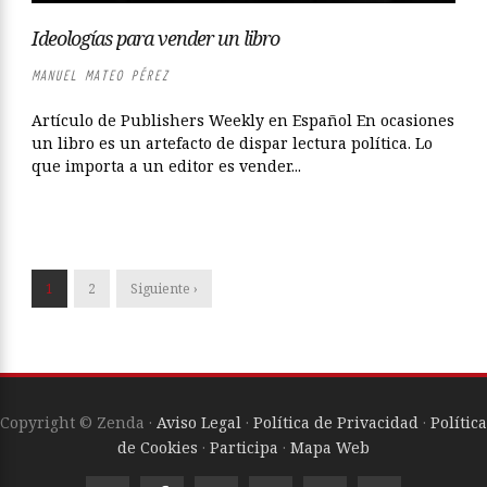
Ideologías para vender un libro
MANUEL MATEO PÉREZ
Artículo de Publishers Weekly en Español En ocasiones
un libro es un artefacto de dispar lectura política. Lo
que importa a un editor es vender...
1
2
Siguiente ›
Copyright © Zenda ·
Aviso Legal
·
Política de Privacidad
·
Política
de Cookies
·
Participa
·
Mapa Web