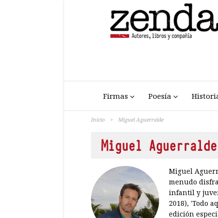
Firmas
Poesía
Histori
Inicio
>
Miguel Aguerralde
Miguel Aguerralde
Miguel Aguerra
menudo disfra
infantil y juv
2018), 'Todo a
edición especia