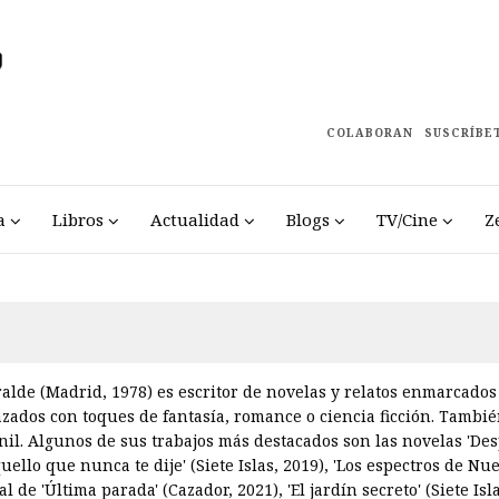
COLABORAN
SUSCRÍBE
a
Libros
Actualidad
Blogs
TV/Cine
Z
lde (Madrid, 1978) es escritor de novelas y relatos enmarcados
zados con toques de fantasía, romance o ciencia ficción. Tambié
enil. Algunos de sus trabajos más destacados son las novelas 'De
quello que nunca te dije' (Siete Islas, 2019), 'Los espectros de N
l de 'Última parada' (Cazador, 2021), 'El jardín secreto' (Siete Isl