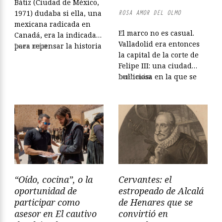
Bátiz (Ciudad de México,
ROSA AMOR DEL OLMO
1971) dudaba si ella, una
mexicana radicada en
El marco no es casual.
Canadá, era la indicada
Valladolid era entonces
para repensar la historia
Leer más
la capital de la corte de
de la joven española en
Felipe III: una ciudad
una versión que no la
bulliciosa en la que se
Leer más
sentenciara como
mezclaban nobles,
“bastarda” por haber
clérigos, soldados,
nacido fuera del
comerciantes, pícaros,
matrimonio ni como
brujas y mendigos. En
“libertina” por haber
ese espacio de contrastes,
crecido en una taberna
donde la pompa
junto a su madre Ana de
cortesana convivía con la
Villafranca,...
miseria callejera, sitúa
Cervantes el diálogo de
“Oído, cocina”, o la
Cervantes: el
sus perros. El hospital...
oportunidad de
estropeado de Alcalá
participar como
de Henares que se
asesor en El cautivo
convirtió en