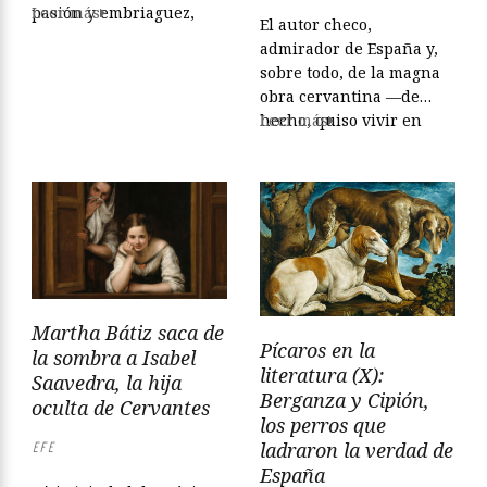
pasión y embriaguez,
Leer más
El autor checo,
que tan hermosas le
admirador de España y,
habían parecido en los
sobre todo, de la magna
libros». El propio Gustave
obra cervantina —de
Flaubert admitió
hecho, quiso vivir en
Leer más
encontrar en Cervantes
Madrid con un tío suyo
una inmensa fuente de
que era ferroviario—,
inspiración. El proceso de
dejó escrito que “la
escritura de Madame
mayor desgracia de don
Bovary está documentado
Quijote no fue su
gracias a la
fantasía, sino Sancho
correspondencia que el
Panza”, palabras con las
escritor normando...
que carga contra el
Martha Bátiz saca de
realismo terco, aburrido
Pícaros en la
la sombra a Isabel
y letal —esos...
literatura (X):
Saavedra, la hija
Berganza y Cipión,
oculta de Cervantes
los perros que
ladraron la verdad de
EFE
España