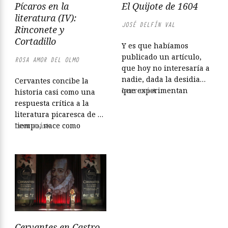
Pícaros en la
El Quijote de 1604
de esta sin par
colaboración.
literatura (IV):
JOSÉ DELFÍN VAL
Rinconete y
Cortadillo
Y es que habíamos
publicado un artículo,
ROSA AMOR DEL OLMO
que hoy no interesaría a
nadie, dada la desidia
Cervantes concibe la
que experimentan
Leer más
historia casi como una
quienes se mueven en el
respuesta crítica a la
análisis de la Cultura
literatura picaresca de su
Española del Siglo de
tiempo, nace como
Leer más
Oro, del Siglo de Plata (el
respuesta a la estela de
XX) y del de hojalata (el
Guzmán de Alfarache,
presente). El arriba
pero no surge,
firmante había escrito
obviamente, como una
sobre el Quijote de 1604,
imitación, más bien una
pese...
advertencia crítica, moral
sobre los potenciales
efectos negativos de su
Cervantes en Castro
lectura”. Es decir, los dos