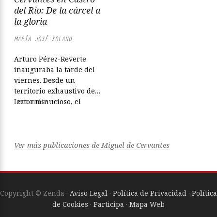
jóvenes protagonistas
del Río: De la cárcel a
abandonan su...
la gloria
MARÍA JOSÉ SOLANO
Arturo Pérez-Reverte
inauguraba la tarde del
viernes. Desde un
territorio exhaustivo de
lector minucioso, el
Leer más
escritor desgranaba las
hermosas
contradicciones de un
personaje cobarde nacido
Ver más publicaciones de Miguel de Cervantes
de un autor heroico, pero
lo más singular de esa
tarde fue que, al mismo
tiempo y de manera
Copyright © Zenda ·
Aviso Legal
·
Política de Privacidad
·
Política
involuntaria, Pérez-
de Cookies
·
Participa
·
Mapa Web
Reverte iba exponiendo