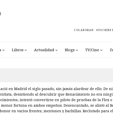
COLABORAN
SUSCRÍBE
a
Libros
Actualidad
Blogs
TV/Cine
Z
ació en Madrid el siglo pasado, sin jamás alardear de ello. De n
ntista, desistiendo al descubrir que Renacimiento no era ning
cimientos, intentó convertirse en piloto de pruebas de la Flex o
a menor fortuna en ambos empeños. Desencantado, se alistó al Re
honor en varios frentes, mentones y barbillas. Reclutado para el