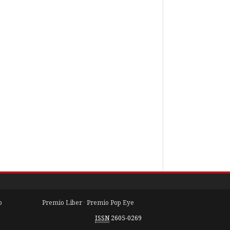
b
Premio Liber
·
Premio Pop Eye
ISSN
2605-0269