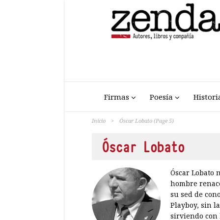
Firmas
Poesía
Histori
Inicio
>
Óscar Lobato
(Page 5)
Óscar Lobato
Óscar Lobato n
hombre renace
su sed de cono
Playboy, sin l
sirviendo con 