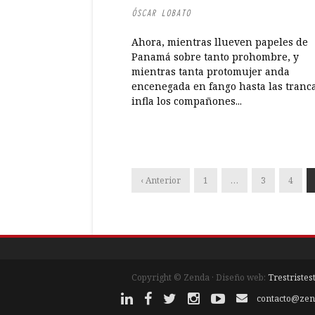
ÓSCAR LOBATO
Ahora, mientras llueven papeles de
Panamá sobre tanto prohombre, y
mientras tanta protomujer anda
encenegada en fango hasta las tranc
infla los compañones...
‹ Anterior
1
…
3
4
Copyright © Zenda · Diseño web:
Trestristes
contacto@zen