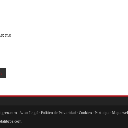
as; me
5
tigres.com
·
Aviso Legal
·
Política de Privacidad
·
Cookies
·
Participa
·
Mapa we
dalibros.com