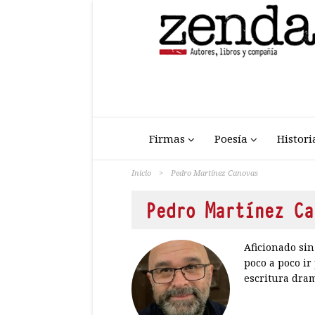
Firmas
Poesía
Histori
Inicio
>
Pedro Martínez Canovas
Pedro Martínez Ca
Aficionado sin
poco a poco ir
escritura dram