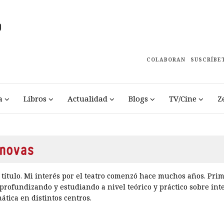
COLABORAN
SUSCRÍBE
a
Libros
Actualidad
Blogs
TV/Cine
Z
novas
 título. Mi interés por el teatro comenzó hace muchos años. Pri
 profundizando y estudiando a nivel teórico y práctico sobre int
ática en distintos centros.