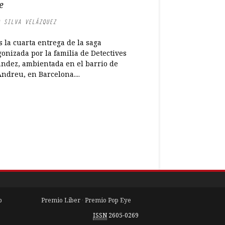
e
 SILVA VELÁZQUEZ
s la cuarta entrega de la saga
onizada por la familia de Detectives
ndez, ambientada en el barrio de
ndreu, en Barcelona....
b
Premio Liber
·
Premio Pop Eye
ISSN
2605-0269