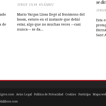
se dic
SERGIO SILVA VELÁZQUEZ
SERGIO
rado
Mario Vargas Llosa llegó al fenómeno del
boom, estuvo en el instante que debió́
Esta e
a de
estar, algo que no muchas veces —casi
protag
nunca— se da....
Herná
Sant A
tigres.com
·
Aviso Legal
·
Política de Privacidad
·
Cookies
·
Participa
·
Mapa we
dalibros.com