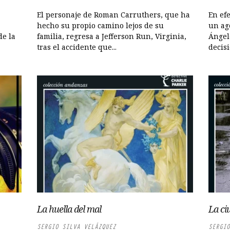
El personaje de Roman Carruthers, que ha
En efe
hecho su propio camino lejos de su
un ag
de la
familia, regresa a Jefferson Run, Virginia,
Ángel
tras el accidente que...
decisi
La huella del mal
La ci
SERGIO SILVA VELÁZQUEZ
SERGIO