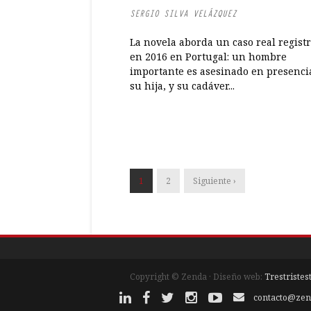
SERGIO SILVA VELÁZQUEZ
La novela aborda un caso real regist
en 2016 en Portugal: un hombre
importante es asesinado en presenci
su hija, y su cadáver...
1
2
Siguiente ›
Copyright © Zenda · Diseño web:
Trestristes
contacto@zen