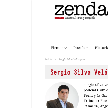
Firmas
Poesía
Histori
Inicio
>
Sergio Silva Velázquez
Sergio Silva Velá
Sergio Silva V
policial (Dunk
Perfil y La Ga
Tribuno). Fue 
Canal 26, Arge