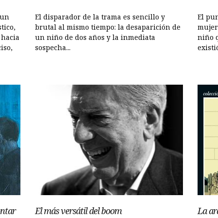
 un
El disparador de la trama es sencillo y
El pun
tico,
brutal al mismo tiempo: la desaparición de
mujer
 hacia
un niño de dos años y la inmediata
niño 
iso,
sospecha...
existi
ontar
El más versátil del boom
La ar