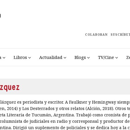
COLABORAN
SUSCRÍBE
a
Libros
Actualidad
Blogs
TV/Cine
Z
zquez
elázquez es periodista y escritor. A Faulkner y Hemingway siemp
en, 2014) y Los Desterrados y otros relatos (Alción, 2018). Otros 
ceta Literaria de Tucumán, Argentina. Trabajó como cronista de pol
columnista de judiciales en radio y corresponsal y productor de
ntina. Dirigió un suplemento de policiales y se dedica hoy a la cr