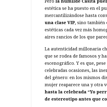
Pero
la humilde Casita pue
estética se ha puesto en el p
mercantilizándose hasta conv
una clase VIP
, sino también 
estéticas cada vez más homo
aires rancios de los que pare
La autenticidad millonaria c
que se rodea de famosos y h
escenográfico. Y es que, pese 
celebradas ocasiones, las iner
del género: en los mismos di
mujer reaparece una y otra v
hasta la celebrada “Yo per
de estereotipo antes que c