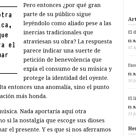
Pero entonces ¿por qué gran
parte de su público sigue
otra
Art
leyéndolo como aliado pese a las
ica,
inercias tradicionales que
El 
que
atraviesan su obra? La respuesta
EL 
ra el
02 A
parece indicar una suerte de
mar
petición de benevolencia que
Eso
expía el consumo de su música y
EL 
protege la identidad del oyente.
30 J
lta entonces una anomalía, sino el punto
mación más honda.
El 
EL 
 música. Nada aportaría aquí otra
23 J
o si la nostalgia que escoge sus dioses
He
imar el presente. Y es que si nos aferramos