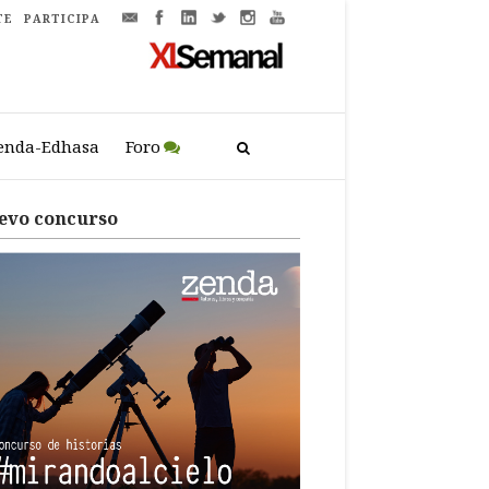
TE
PARTICIPA
enda-Edhasa
Foro
evo concurso