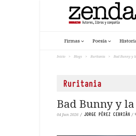
Firmas
Poesía
Histori
Inicio
>
Blogs
>
Ruritania
>
Bad Bunny y la
Ruritania
Bad Bunny y la
JORGE PÉREZ CEBRIÁN
04 Jun 2026
/
/