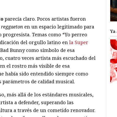
ram
il
ompartir
to
parecía claro. Pocos artistas fueron
l
reggaeton
en un espacio legitimado para
Ya 
co progresista. Temas como “Yo perreo
ndicación del orgullo latino en
la Super
a Bad Bunny como símbolo de esa
o, cuatro veces artista más escuchado del
n el rostro más visible de esa
que había sido entendido siempre como
s parámetros de calidad musical.
o, más allá de los estándares musicales,
artista a defender, superando las
cultura a través de un cometido renovador.