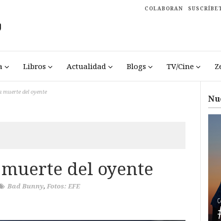
COLABORAN
SUSCRÍBE
a
Libros
Actualidad
Blogs
TV/Cine
Z
 muerte del oyente
Nu
 muerte del oyente
Bad Bunny
,
Fotos: EFE