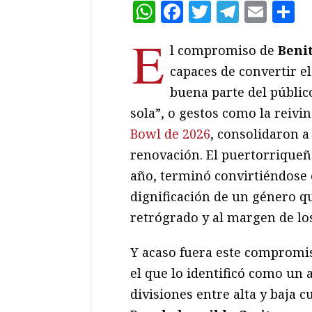
WhatsApp
Facebook
Twitter
Teleg
Ema
C
E
l compromiso de
Beni
capaces de convertir e
buena parte del públi
sola”, o gestos como la reivi
Bowl de 2026
, consolidaron 
renovación. El puertorriqueñ
año, terminó convirtiéndose e
dignificación de un género 
retrógrado y al margen de lo
Y acaso fuera este compromis
el que lo identificó como un 
divisiones entre alta y baja 