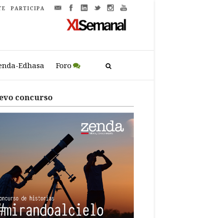
TE
PARTICIPA
enda-Edhasa
Foro
evo concurso