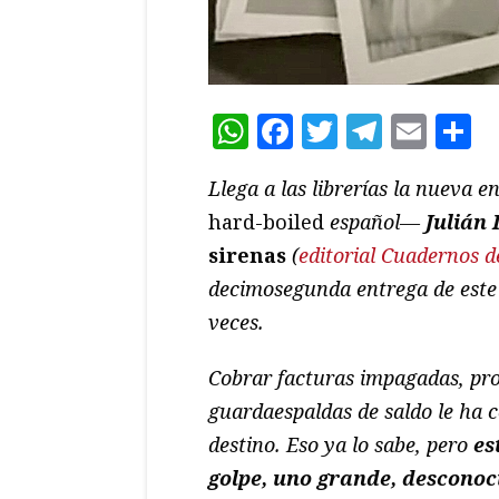
WhatsApp
Facebook
Twitter
Teleg
Ema
C
Llega a las librerías la nueva 
hard-boiled
español—
Julián 
sirenas
(
editorial Cuadernos d
decimosegunda entrega de este
veces.
Cobrar facturas impagadas, pro
guardaespaldas de saldo le ha c
destino. Eso ya lo sabe, pero
es
golpe, uno grande, desconoc