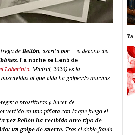
ram
il
ompartir
Ya 
entrega de
Bellón
, escrita por —el decano del
Ibáñez
.
La noche se llenó de
el Laberinto
. Madrid, 2020) es la
 buscavidas al que vida ha golpeado muchas
teger a prostitutas y hacer de
onvertido en una piñata con la que juega el
ta vez Bellón ha recibido otro tipo de
ido: un golpe de suerte
. Tras el doble fondo