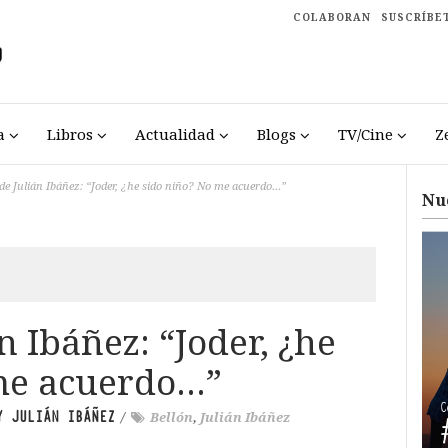
COLABORAN
SUSCRÍBE
a
Libros
Actualidad
Blogs
TV/Cine
Z
 de Julián Ibáñez: “Joder, ¿he sido niño? No me acuerdo…”
Nu
n Ibáñez: “Joder, ¿he
me acuerdo…”
Y JULIÁN IBÁÑEZ
/
Bellón
,
Julián Ibáñez