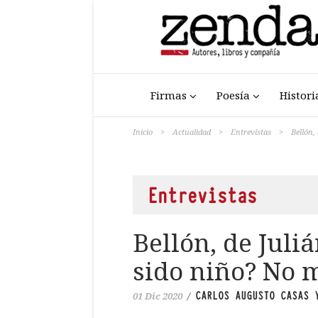
Firmas
Poesía
Histori
Inicio
>
Actualidad
>
Entrevistas
>
Bellón,
Entrevistas
Bellón, de Juliá
sido niño? No 
CARLOS AUGUSTO CASAS 
01 Dic 2020
/