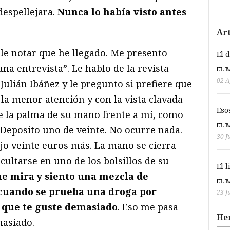
despellejara.
Nunca lo había visto antes
Art
le notar que he llegado. Me presento
El 
na entrevista”. Le hablo de la revista
EL 
02 A
ulián Ibáñez y le pregunto si prefiere que
la menor atención y con la vista clavada
Eso
de la palma de su mano frente a mí, como
EL 
 Deposito uno de veinte. No ocurre nada.
30 J
ejo veinte euros más. La mano se cierra
ultarse en uno de los bolsillos de su
El 
e mira y siento una mezcla de
EL 
 cuando se prueba una droga por
23 J
 que te guste demasiado
. Eso me pasa
He
masiado.