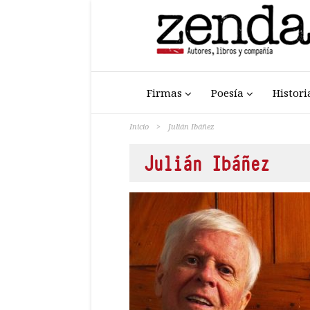
Firmas
Poesía
Histori
Inicio
>
Julián Ibáñez
Julián Ibáñez