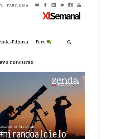
TE
PARTICIPA
enda-Edhasa
Foro
evo concurso