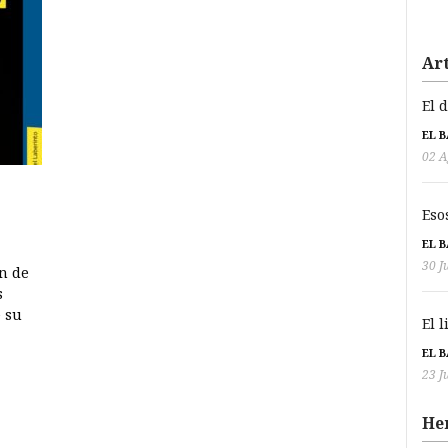
Art
El 
EL 
02 A
Eso
EL 
30 J
en de
s
 su
El 
EL 
23 J
He