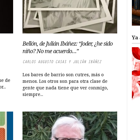
Ya 
Bellón, de Julián Ibáñez: “Joder, ¿he sido
niño? No me acuerdo…”
CARLOS AUGUSTO CASAS Y JULIÁN IBÁÑEZ
s
Los bares de barrio son cutres, más o
se de
menos. Los otros son para otra clase de
...
gente que nada tiene que ver conmigo,
siempre...