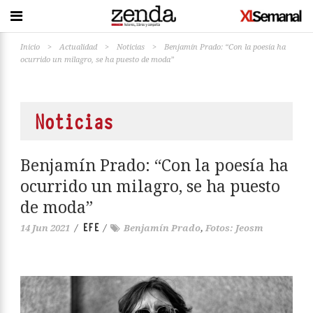
Inicio
>
Actualidad
>
Noticias
>
Benjamín Prado: “Con la poesía ha
ocurrido un milagro, se ha puesto de moda”
Noticias
Benjamín Prado: “Con la poesía ha
ocurrido un milagro, se ha puesto
de moda”
EFE
14 Jun 2021
/
/
Benjamín Prado
,
Fotos: Jeosm