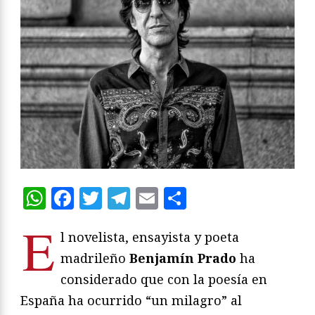
WhatsApp
Facebook
Twitter
Telegram
Email
Compartir
E
l novelista, ensayista y poeta
madrileño
Benjamín Prado
ha
considerado que con la poesía en
España ha ocurrido “un milagro” al