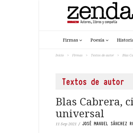
Firmas
Poesía
Histori
Inicio
>
Firmas
>
Textos de autor
>
Blas Ca
Textos de autor
Blas Cabrera, c
universal
JOSÉ MANUEL SÁNCHEZ R
11 Sep 2021
/