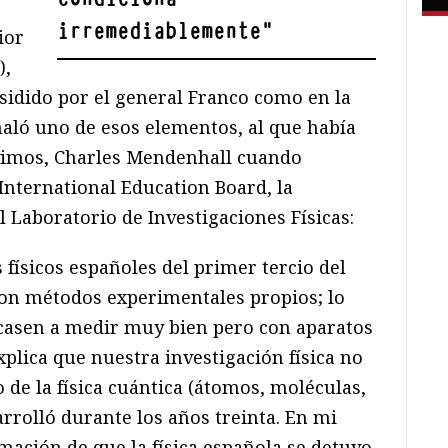
irremediablemente
"
ior
),
sidido por el general Franco como en la
aló uno de esos elementos, al que había
vimos, Charles Mendenhall cuando
International Education Board, la
el Laboratorio de Investigaciones Físicas:
 físicos españoles del primer tercio del
ron métodos experimentales propios; lo
icasen a medir muy bien pero con aparatos
plica que nuestra investigación física no
o de la física cuántica (átomos, moléculas,
arrolló durante los años treinta. En mi
rmación de que la física española se detuvo