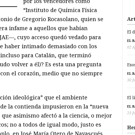
por los vencedores como
“Instituto de Química Física
onio de Gregorio Rocasolano, quien se
Art
era infame a aquellos que habían
El 
la JAE—, cuyo acceso quedó vedado para
EL 
de haber intimado demasiado con los
02 A
 (incluso para Catalán, que terminó
udo volver a él)? Es esta una pregunta
Eso
o con el corazón, medio que no siempre
EL 
30 J
ción ideológica” que el ambiente
El 
de la contienda impusieron en la “nueva
EL 
23 J
 que asimismo afectó a la ciencia, o mejor
icos; no a todos de igual modo, justo es
He
mplo, en José María Otero de Navascués,