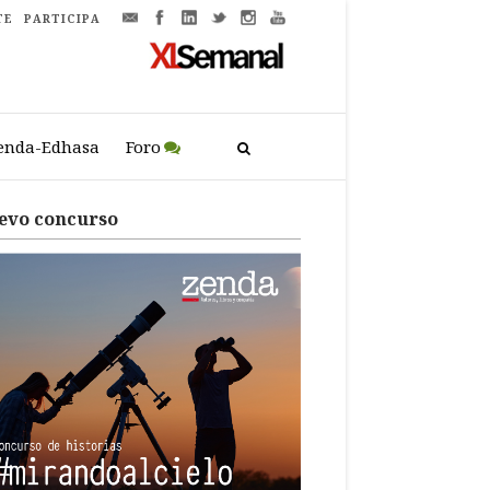
TE
PARTICIPA
enda-Edhasa
Foro
evo concurso