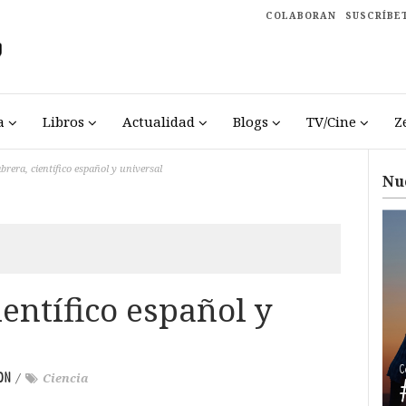
COLABORAN
SUSCRÍBE
a
Libros
Actualidad
Blogs
TV/Cine
Z
brera, científico español y universal
Nu
ientífico español y
ON
/
Ciencia