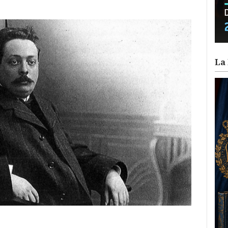
La 
ram
il
ompartir