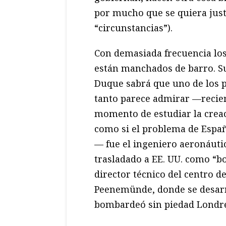
por mucho que se quiera just
“circunstancias”).
Con demasiada frecuencia los
están manchados de barro. S
Duque sabrá que uno de los p
tanto parece admirar —recie
momento de estudiar la creac
como si el problema de España
— fue el ingeniero aeronáuti
trasladado a EE. UU. como “b
director técnico del centro d
Peenemünde, donde se desarro
bombardeó sin piedad Londre