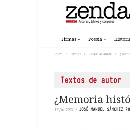
Firmas
Poesía
Histori
Inicio
>
Firmas
>
Textos de autor
>
¿Memori
Textos de autor
¿Memoria histór
JOSÉ MANUEL SÁNCHEZ RO
17 Jul 2021
/