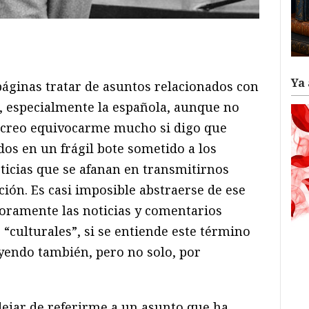
ram
il
ompartir
Ya 
páginas tratar de asuntos relacionados con
e, especialmente la española, aunque no
 creo equivocarme mucho si digo que
os en un frágil bote sometido a los
ticias que se afanan en transmitirnos
ón. Es casi imposible abstraerse de ese
ramente las noticias y comentarios
“culturales”, si se entiende este término
uyendo también, pero no solo, por
ejar de referirme a un asunto que ha