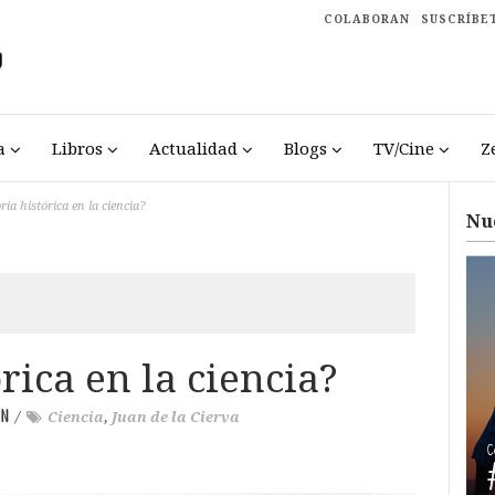
COLABORAN
SUSCRÍBE
a
Libros
Actualidad
Blogs
TV/Cine
Z
a histórica en la ciencia?
Nu
ica en la ciencia?
N
/
Ciencia
,
Juan de la Cierva