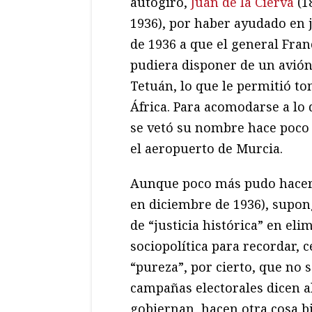
autogiro,
Juan de la Cierva
(1
1936), por haber ayudado en j
de 1936 a que el general Fran
pudiera disponer de un avión 
Tetuán, lo que le permitió to
África. Para acomodarse a lo 
se vetó su nombre hace poco 
el aeropuerto de Murcia.
Aunque poco más pudo hacer D
en diciembre de 1936), supon
de “justicia histórica” en el
sociopolítica para recordar,
“pureza”, por cierto, que no s
campañas electorales dicen a
gobiernan, hacen otra cosa bi