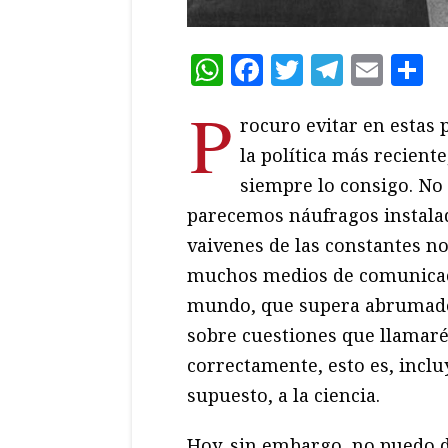
WhatsApp
Facebook
Twitter
Teleg
Ema
C
P
rocuro evitar en estas 
la política más recient
siempre lo consigo. No
parecemos náufragos instalad
vaivenes de las constantes no
muchos medios de comunicaci
mundo, que supera abrumado
sobre cuestiones que llamaré 
correctamente, esto es, incl
supuesto, a la ciencia.
Hoy, sin embargo, no puedo d