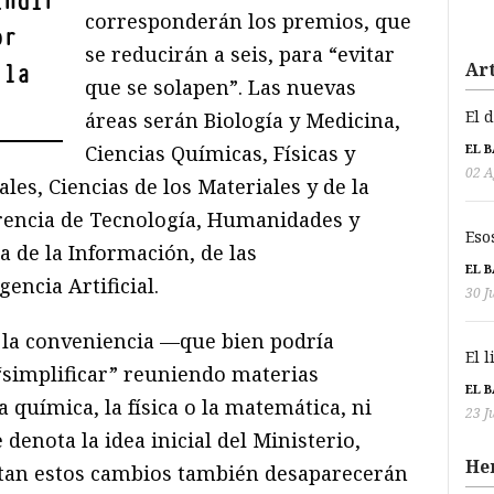
indir
corresponderán los premios, que
or
se reducirán a seis, para “evitar
Art
 la
que se solapen”. Las nuevas
El 
áreas serán Biología y Medicina,
Ciencias Químicas, Físicas y
EL 
02 A
es, Ciencias de los Materiales y de la
erencia de Tecnología, Humanidades y
Eso
a de la Información, de las
EL 
encia Artificial.
30 J
 la conveniencia —que bien podría
El 
simplificar” reuniendo materias
EL 
 química, la física o la matemática, ni
23 J
denota la idea inicial del Ministerio,
He
tan estos cambios también desaparecerán