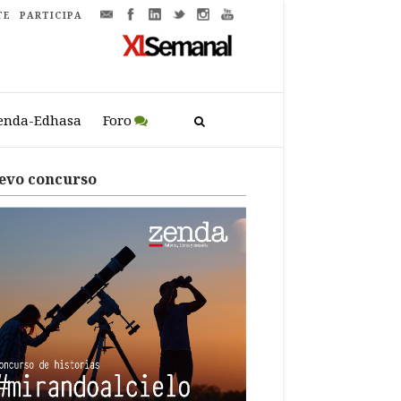
TE
PARTICIPA
enda-Edhasa
Foro
evo concurso