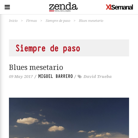
Inicio
>
Firmas
>
Siempre de paso
>
Blues mesetario
Siempre de paso
Blues mesetario
MIGUEL BARRERO
09 May 2017
/
/
David Trueba