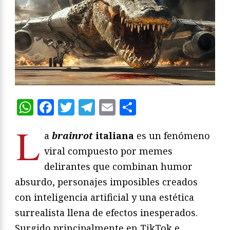
WhatsApp
Facebook
Twitter
Telegram
Email
Compartir
L
a
brainrot
italiana
es un fenómeno
viral compuesto por memes
delirantes que combinan humor
absurdo, personajes imposibles creados
con inteligencia artificial y una estética
surrealista llena de efectos inesperados.
Surgido principalmente en TikTok e