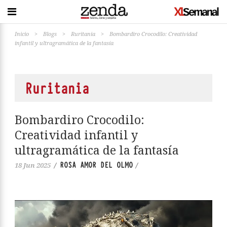
Inicio
>
Blogs
>
Ruritania
>
Bombardiro Crocodilo: Creatividad
infantil y ultragramática de la fantasía
Ruritania
Bombardiro Crocodilo:
Creatividad infantil y
ultragramática de la fantasía
ROSA AMOR DEL OLMO
18 Jun 2025
/
/