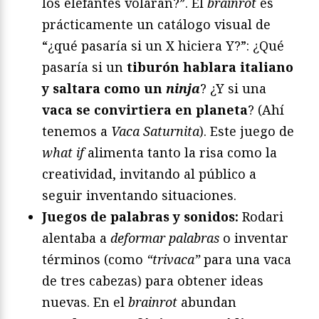
los elefantes volaran?”. El
brainrot
es
prácticamente un catálogo visual de
“¿qué pasaría si un X hiciera Y?”: ¿Qué
pasaría si un
tiburón hablara italiano
y saltara como un
ninja
? ¿Y si una
vaca se convirtiera en planeta
? (Ahí
tenemos a
Vaca Saturnita
). Este juego de
what if
alimenta tanto la risa como la
creatividad, invitando al público a
seguir inventando situaciones.
Juegos de palabras y sonidos:
Rodari
alentaba a
deformar palabras
o inventar
términos (como
“trivaca”
para una vaca
de tres cabezas) para obtener ideas
nuevas. En el
brainrot
abundan