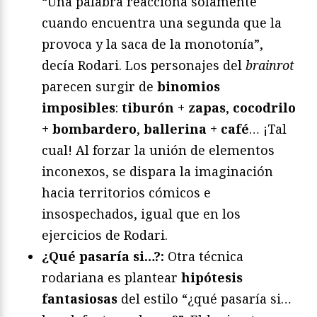
“Una palabra reacciona solamente
cuando encuentra una segunda que la
provoca y la saca de la monotonía”,
decía Rodari. Los personajes del
brainrot
parecen surgir de
binomios
imposibles
:
tiburón + zapas
,
cocodrilo
+ bombardero
,
ballerina + café
… ¡Tal
cual! Al forzar la unión de elementos
inconexos, se dispara la imaginación
hacia territorios cómicos e
insospechados, igual que en los
ejercicios de Rodari.
¿Qué pasaría si…?:
Otra técnica
rodariana es plantear
hipótesis
fantasiosas
del estilo “¿qué pasaría si…